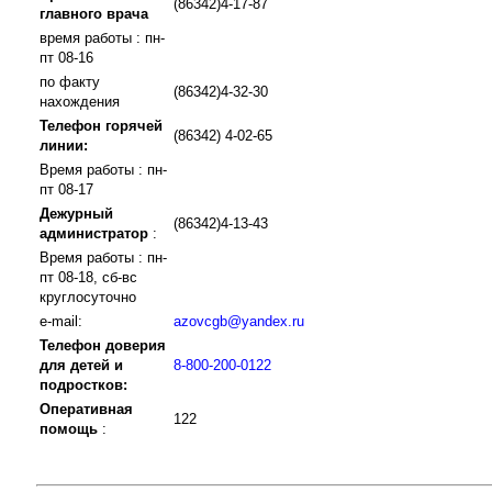
(86342)4-17-87
главного врача
время работы : пн-
пт 08-16
по факту
(86342)4-32-30
нахождения
Телефон горячей
(86342) 4-02-65
линии:
Время работы : пн-
пт 08-17
Дежурный
(86342)4-13-43
администратор
:
Время работы : пн-
пт 08-18, сб-вс
круглосуточно
e-mail:
azovcgb@yandex.ru
Телефон доверия
для детей и
8-800-200-0122
подростков:
Оперативная
122
помощь
: