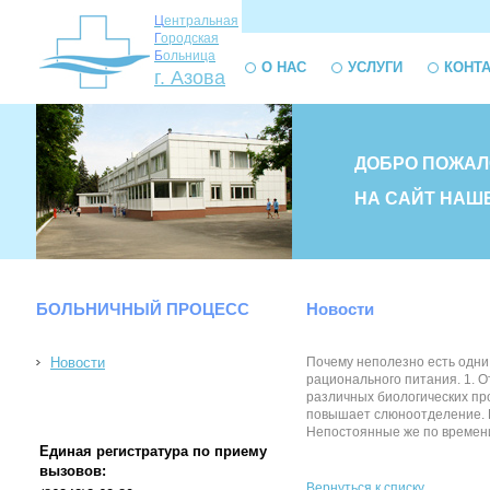
Ц
ентральная
Г
ородская
Б
ольница
О НАС
УСЛУГИ
КОНТ
г. Азова
ДОБРО ПОЖАЛ
НА САЙТ НАШ
БОЛЬНИЧНЫЙ ПРОЦЕСС
Новости
Новости
Почему неполезно есть одни
рационального питания. 1. 
различных биологических про
повышает слюноотделение. П
Непостоянные же по времени п
Единая регистратура по приему
вызовов:
Вернуться к списку