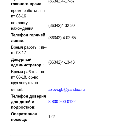
(86342)4-17-87
главного врача
время работы : пн-
пт 08-16
по факту
(86342)4-32-30
нахождения
Телефон горячей
(86342) 4-02-65
линии:
Время работы : пн-
пт 08-17
Дежурный
(86342)4-13-43
администратор
:
Время работы : пн-
пт 08-18, сб-вс
круглосуточно
e-mail:
azovcgb@yandex.ru
Телефон доверия
для детей и
8-800-200-0122
подростков:
Оперативная
122
помощь
: