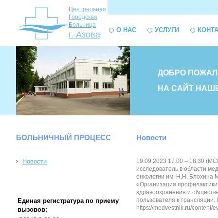
Ц
ентральная
Г
ородская
Б
ольница
О НАС
УСЛУГИ
КОНТ
г. Азова
ДОБРО ПОЖАЛ
НА САЙТ НАШ
БОЛЬНИЧНЫЙ ПРОЦЕСС
Новости
Новости
19.09.2023 17.00 – 18.30 (М
исследователь в области ме
онкологии им. Н.Н. Блохина
«Организация профилактики 
здравоохранения и обществе
пользователя к трансляции.
Единая регистратура по приему
https://medvestnik.ru/content/e
вызовов: