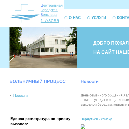
Ц
ентральная
Г
ородская
Б
ольница
О НАС
УСЛУГИ
КОНТ
г. Азова
ДОБРО ПОЖАЛ
НА САЙТ НАШ
БОЛЬНИЧНЫЙ ПРОЦЕСС
Новости
Новости
День семейного общения явл
а жизнь уходит в социальные
выходной беседам, книгам и и
Единая регистратура по приему
Вернуться к списку
вызовов: