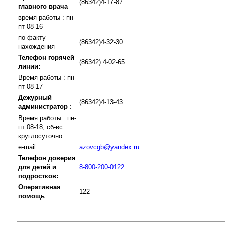
(86342)4-17-87
главного врача
время работы : пн-
пт 08-16
по факту
(86342)4-32-30
нахождения
Телефон горячей
(86342) 4-02-65
линии:
Время работы : пн-
пт 08-17
Дежурный
(86342)4-13-43
администратор
:
Время работы : пн-
пт 08-18, сб-вс
круглосуточно
e-mail:
azovcgb@yandex.ru
Телефон доверия
для детей и
8-800-200-0122
подростков:
Оперативная
122
помощь
: