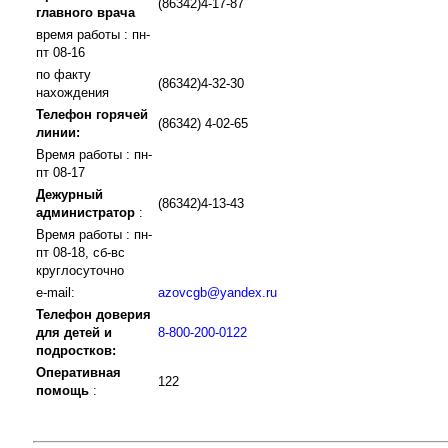
(86342)4-17-87
главного врача
время работы : пн-
пт 08-16
по факту
(86342)4-32-30
нахождения
Телефон горячей
(86342) 4-02-65
линии:
Время работы : пн-
пт 08-17
Дежурный
(86342)4-13-43
администратор
:
Время работы : пн-
пт 08-18, сб-вс
круглосуточно
e-mail:
azovcgb@yandex.ru
Телефон доверия
для детей и
8-800-200-0122
подростков:
Оперативная
122
помощь
: