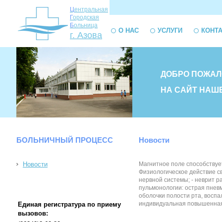
Ц
ентральная
Г
ородская
Б
ольница
О НАС
УСЛУГИ
КОНТ
г. Азова
ДОБРО ПОЖАЛ
НА САЙТ НАШ
БОЛЬНИЧНЫЙ ПРОЦЕСС
Новости
Новости
Магнитное поле способствуе
Физиологическое действие с
нервной системы; - неврит р
пульмонологии: острая пневм
оболочки полости рта, восп
индивидуальная повышенная ч
Единая регистратура по приему
вызовов: