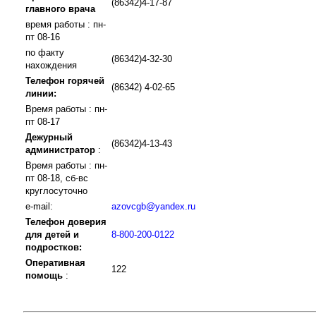
(86342)4-17-87
главного врача
время работы : пн-
пт 08-16
по факту
(86342)4-32-30
нахождения
Телефон горячей
(86342) 4-02-65
линии:
Время работы : пн-
пт 08-17
Дежурный
(86342)4-13-43
администратор
:
Время работы : пн-
пт 08-18, сб-вс
круглосуточно
e-mail:
azovcgb@yandex.ru
Телефон доверия
для детей и
8-800-200-0122
подростков:
Оперативная
122
помощь
: