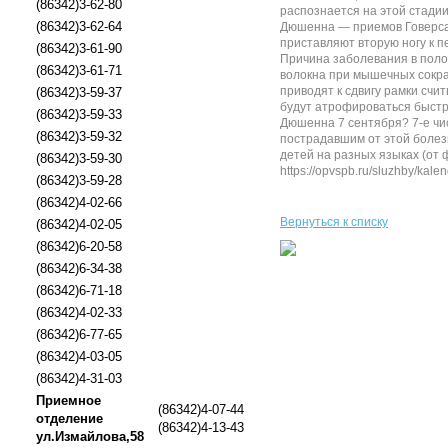
(86342)3-62-80
распознается на этой ста
(86342)3-62-64
Дюшенна — приемов Говерса (
приставляют вторую ногу к п
(86342)3-61-90
Причина заболевания в поло
(86342)3-61-71
волокна при мышечных сокр
приводят к сдвигу рамки сч
(86342)3-59-37
будут атрофироваться быстрее
(86342)3-59-33
Дюшенна 7 сентября? 7-е чи
(86342)3-59-32
пострадавшим от этой болез
детей на разных языках (от 
(86342)3-59-30
https://opvspb.ru/sluzhby/kale
(86342)3-59-28
(86342)4-02-66
Вернуться к списку
(86342)4-02-05
(86342)6-20-58
(86342)6-34-38
(86342)6-71-18
(86342)4-02-33
(86342)6-77-65
(86342)4-03-05
(86342)4-31-03
Приемное
(86342)4-07-44
отделение
(86342)4-13-43
ул.Измайлова,58