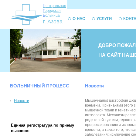
Ц
ентральная
Г
ородская
Б
ольница
О НАС
УСЛУГИ
КОНТ
г. Азова
ДОБРО ПОЖАЛ
НА САЙТ НАШ
БОЛЬНИЧНЫЙ ПРОЦЕСС
Новости
Новости
Мышечная￼ дистрофия Дюшенн
времени. Признаками этого 
мышечной ткани и генетичес
интеллекта. Механизм разви
родителей к детям, однако 
прогрессированию и использ
Единая регистратура по приему
времени, а также того, что
вызовов:
заболевания; исключение сос