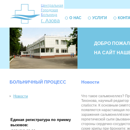
Ц
ентральная
Г
ородская
Б
ольница
О НАС
УСЛУГИ
КОНТ
г. Азова
ДОБРО ПОЖАЛ
НА САЙТ НАШ
БОЛЬНИЧНЫЙ ПРОЦЕСС
Новости
Новости
Что такое сальмонеллез? Пр
Тихонова, научный редактор
слабости. К основным симпто
появляется нарастающая по 
заражения сальмонеллёзом Об
герпетической сыпи (вызванн
Единая регистратура по приему
стороны сердечно-сосудисто
вызовов:
сухие хрипы при бронхите; ж