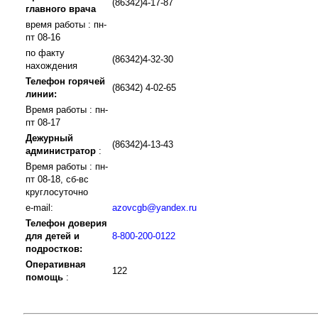
(86342)4-17-87
главного врача
время работы : пн-
пт 08-16
по факту
(86342)4-32-30
нахождения
Телефон горячей
(86342) 4-02-65
линии:
Время работы : пн-
пт 08-17
Дежурный
(86342)4-13-43
администратор
:
Время работы : пн-
пт 08-18, сб-вс
круглосуточно
e-mail:
azovcgb@yandex.ru
Телефон доверия
для детей и
8-800-200-0122
подростков:
Оперативная
122
помощь
: