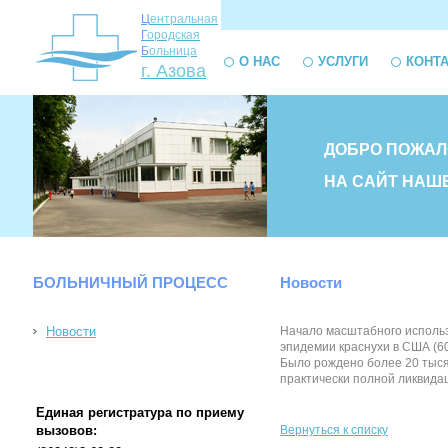
Ц
ентральная
Г
ородская
Б
ольница
О НАС
УСЛУГИ
КОНТ
г. Азова
ДОБРО ПОЖАЛ
НА САЙТ НАШ
БОЛЬНИЧНЫЙ ПРОЦЕСС
Новости
Новости
Начало масштабного использ
эпидемии краснухи в США (60
Было рождено более 20 тысяч
практически полной ликвидаци
Единая регистратура по приему
вызовов:
Вернуться к списку