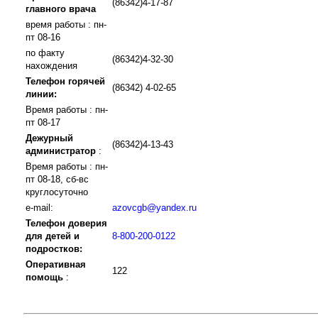
(86342)4-17-87
главного врача
время работы : пн-
пт 08-16
по факту
(86342)4-32-30
нахождения
Телефон горячей
(86342) 4-02-65
линии:
Время работы : пн-
пт 08-17
Дежурный
(86342)4-13-43
администратор
:
Время работы : пн-
пт 08-18, сб-вс
круглосуточно
e-mail:
azovcgb@yandex.ru
Телефон доверия
для детей и
8-800-200-0122
подростков:
Оперативная
122
помощь
: