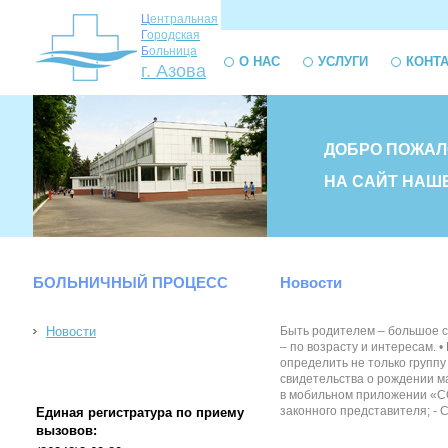
Ц
ентральная
Г
ородская
Б
ольница
О НАС
УСЛУГИ
КОНТ
г. Азова
ДОБРО ПОЖАЛ
НА САЙТ НАШ
БОЛЬНИЧНЫЙ ПРОЦЕСС
Новости
Новости
Быть родителем – большое с
– по возрасту и интересам. 
определить не только групп
свидетельства о рождении м
в мобильном приложении «СО
законного представителя; -
Единая регистратура по приему
вызовов: