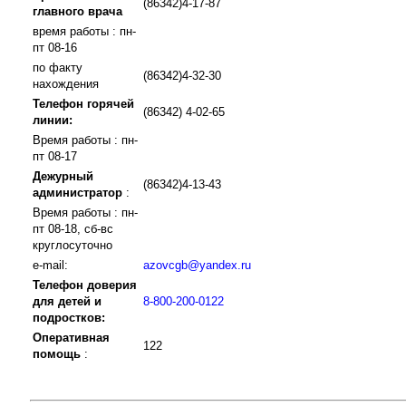
(86342)4-17-87
главного врача
время работы : пн-
пт 08-16
по факту
(86342)4-32-30
нахождения
Телефон горячей
(86342) 4-02-65
линии:
Время работы : пн-
пт 08-17
Дежурный
(86342)4-13-43
администратор
:
Время работы : пн-
пт 08-18, сб-вс
круглосуточно
e-mail:
azovcgb@yandex.ru
Телефон доверия
для детей и
8-800-200-0122
подростков:
Оперативная
122
помощь
: