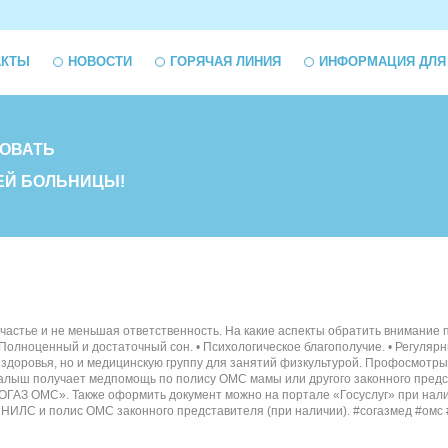
АКТЫ
НОВОСТИ
ГОРЯЧАЯ ЛИНИЯ
ИНФОРМАЦИЯ ДЛЯ
ОВАТЬ
ЕЙ БОЛЬНИЦЫ!
частье и не меньшая ответственность. На какие аспекты обратить внимание 
• Полноценный и достаточный сон. • Психологическое благополучие. • Регуля
у здоровья, но и медицинскую группу для занятий физкультурой. Профосмотр
алыш получает медпомощь по полису ОМС мамы или другого законного предс
ГАЗ ОМС». Также оформить документ можно на портале «Госуслуг» при налич
 СНИЛС и полис ОМС законного представителя (при наличии). #согазмед #омс