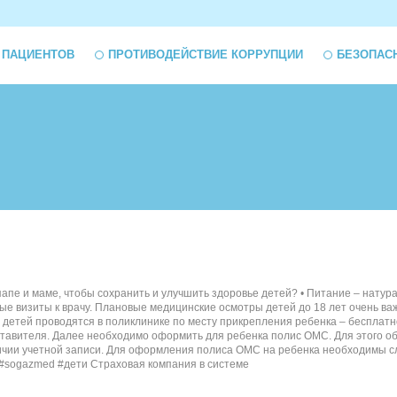
 ПАЦИЕНТОВ
ПРОТИВОДЕЙСТВИЕ КОРРУПЦИИ
БЕЗОПАС
папе и маме, чтобы сохранить и улучшить здоровье детей? • Питание – нату
рные визиты к врачу. Плановые медицинские осмотры детей до 18 лет очень в
ы детей проводятся в поликлинике по месту прикрепления ребенка – бесплат
тавителя. Далее необходимо оформить для ребенка полис ОМС. Для этого об
ии учетной записи. Для оформления полиса ОМС на ребенка необходимы сле
 #sogazmed #дети Страховая компания в системе