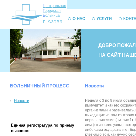
Ц
ентральная
Г
ородская
Б
ольница
О НАС
УСЛУГИ
КОНТ
г. Азова
ДОБРО ПОЖАЛ
НА САЙТ НАШ
БОЛЬНИЧНЫЙ ПРОЦЕСС
Новости
Новости
Неделя с 3 по 9 июля объяв
иммунитет и как его сохрани
организмами и развивалась, 
выходящих из-под контроля 
периферические (см. рис 1)
лимфатические узлы, в котор
Единая регистратура по приему
либо сами осуществляют бор
вызовов:
клеткам о том, как нужно се