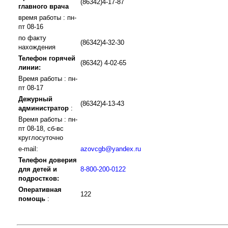
(86342)4-17-87
главного врача
время работы : пн-
пт 08-16
по факту
(86342)4-32-30
нахождения
Телефон горячей
(86342) 4-02-65
линии:
Время работы : пн-
пт 08-17
Дежурный
(86342)4-13-43
администратор
:
Время работы : пн-
пт 08-18, сб-вс
круглосуточно
e-mail:
azovcgb@yandex.ru
Телефон доверия
для детей и
8-800-200-0122
подростков:
Оперативная
122
помощь
: