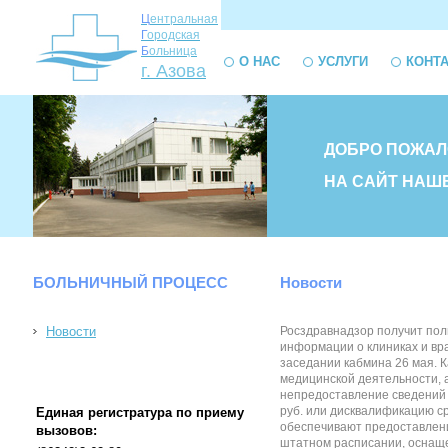
Ц
ентральная
Г
ородская
Б
ольница
О НАС
УСЛУГИ
КОНТ
г. Азова
ДОБРО ПОЖАЛ
НА САЙТ НАШ
БОЛЬНИЧНЫЙ ПРОЦЕСС
Новости
Новости
Росздравнадзор получит пол
информации о клиниках и вр
заседании кабмина 26 мая. 
медицинской деятельности, 
непредоставление сведений 
руб. или дисквалификацию с
Единая регистратура по приему
обеспечивают предоставлени
вызовов:
штатном расписании, оснаще