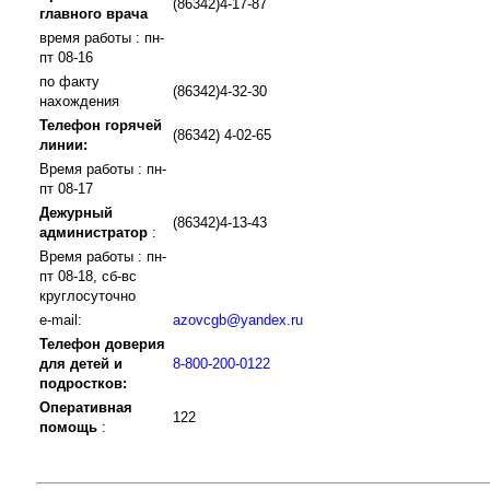
(86342)4-17-87
главного врача
время работы : пн-
пт 08-16
по факту
(86342)4-32-30
нахождения
Телефон горячей
(86342) 4-02-65
линии:
Время работы : пн-
пт 08-17
Дежурный
(86342)4-13-43
администратор
:
Время работы : пн-
пт 08-18, сб-вс
круглосуточно
e-mail:
azovcgb@yandex.ru
Телефон доверия
для детей и
8-800-200-0122
подростков:
Оперативная
122
помощь
: