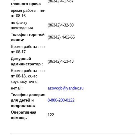
(86342)4-17-87
главного врача
время работы : пн-
пт 08-16
по факту
(86342)4-32-30
нахождения
Телефон горячей
(86342) 4-02-65
линии:
Время работы : пн-
пт 08-17
Дежурный
(86342)4-13-43
администратор
:
Время работы : пн-
пт 08-18, сб-вс
круглосуточно
e-mail:
azovcgb@yandex.ru
Телефон доверия
для детей и
8-800-200-0122
подростков:
Оперативная
122
помощь
: