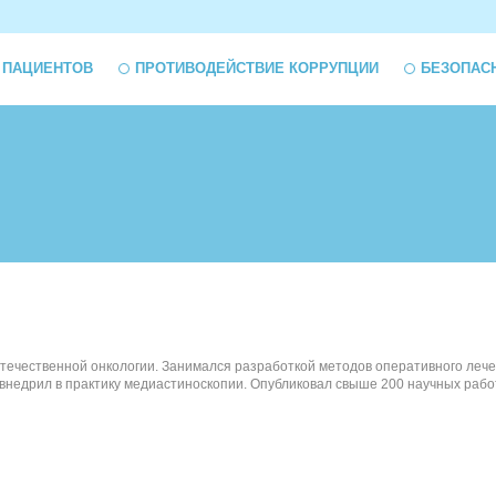
 ПАЦИЕНТОВ
ПРОТИВОДЕЙСТВИЕ КОРРУПЦИИ
БЕЗОПАС
ик отечественной онкологии. Занимался разработкой методов оперативного ле
едрил в практику медиастиноскопии. Опубликовал свыше 200 научных работ,