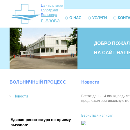
Ц
ентральная
Г
ородская
Б
ольница
О НАС
УСЛУГИ
КОНТ
г. Азова
ДОБРО ПОЖАЛ
НА САЙТ НАШ
БОЛЬНИЧНЫЙ ПРОЦЕСС
Новости
Новости
В этот день, 14 июня, родил
предложил оригинальную мет
Вернуться к списку
Единая регистратура по приему
вызовов: