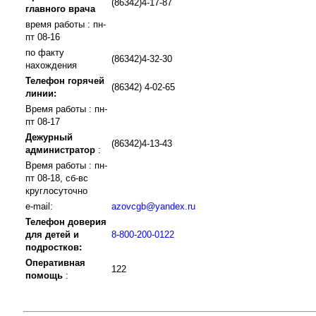
(86342)4-17-87
главного врача
время работы : пн-
пт 08-16
по факту
(86342)4-32-30
нахождения
Телефон горячей
(86342) 4-02-65
линии:
Время работы : пн-
пт 08-17
Дежурный
(86342)4-13-43
администратор
:
Время работы : пн-
пт 08-18, сб-вс
круглосуточно
e-mail:
azovcgb@yandex.ru
Телефон доверия
для детей и
8-800-200-0122
подростков:
Оперативная
122
помощь
: