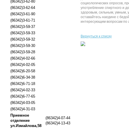
(86342)3-62-80
социологических опросов, пр
(86342)3-62-64
употребление спиртного и д
здоровым, сильным, умным, у
(86342)3-61-90
оставайтесь наедине с бедо
(86342)3-61-71
интересующим вопросам по адр
(86342)3-59-37
(86342)3-59-33
Вернуться к списку
(86342)3-59-32
(86342)3-59-30
(86342)3-59-28
(86342)4-02-66
(86342)4-02-05
(86342)6-20-58
(86342)6-34-38
(86342)6-71-18
(86342)4-02-33
(86342)6-77-65
(86342)4-03-05
(86342)4-31-03
Приемное
(86342)4-07-44
отделение
(86342)4-13-43
ул.Измайлова,58