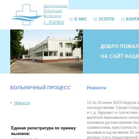
Ц
ентральная
Г
ородская
Б
ольница
О НАС
УСЛУГИ
КОНТ
г. Азова
ДОБРО ПОЖАЛ
НА САЙТ НАШ
БОЛЬНИЧНЫЙ ПРОЦЕСС
Новости
Новости
12 по 18 июня 2023 Неделя 
последствиями. Среди страд
и т. д. Удручает и статисти
выпитого максимально опасен 
половина русских мужчин был
травматизма, преступности, 
Единая регистратура по приему
выпивая в год не менее 20 л
вызовов:
должно стать общественной 