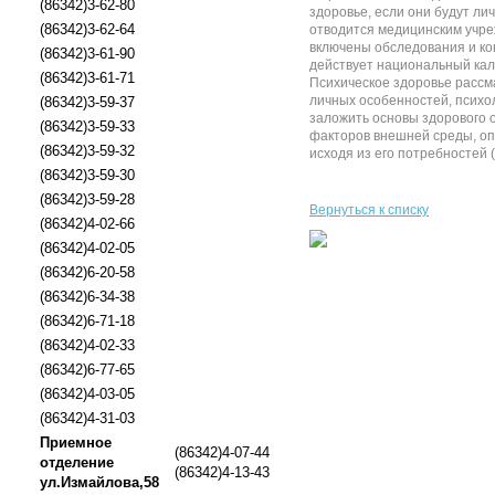
(86342)3-62-80
здоровье, если они будут ли
(86342)3-62-64
отводится медицинским учре
включены обследования и ко
(86342)3-61-90
действует национальный кал
(86342)3-61-71
Психическое здоровье рассм
личных особенностей, психо
(86342)3-59-37
заложить основы здорового 
(86342)3-59-33
факторов внешней среды, оп
(86342)3-59-32
исходя из его потребностей (
(86342)3-59-30
(86342)3-59-28
Вернуться к списку
(86342)4-02-66
(86342)4-02-05
(86342)6-20-58
(86342)6-34-38
(86342)6-71-18
(86342)4-02-33
(86342)6-77-65
(86342)4-03-05
(86342)4-31-03
Приемное
(86342)4-07-44
отделение
(86342)4-13-43
ул.Измайлова,58