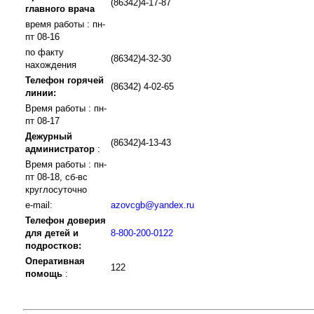
(86342)4-17-87
главного врача
время работы : пн-
пт 08-16
по факту
(86342)4-32-30
нахождения
Телефон горячей
(86342) 4-02-65
линии:
Время работы : пн-
пт 08-17
Дежурный
(86342)4-13-43
администратор
:
Время работы : пн-
пт 08-18, сб-вс
круглосуточно
e-mail:
azovcgb@yandex.ru
Телефон доверия
для детей и
8-800-200-0122
подростков:
Оперативная
122
помощь
: