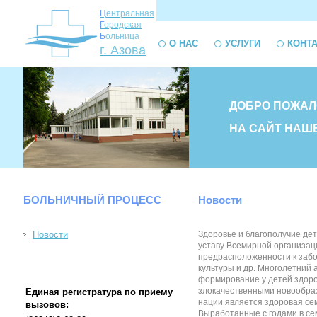
Ц
ентральная
Г
ородская
Б
ольница
О НАС
УСЛУГИ
КОНТ
г. Азова
ДОБРО ПОЖАЛ
НА САЙТ НАШ
БОЛЬНИЧНЫЙ ПРОЦЕСС
Новости
Новости
Здоровье и благополучие де
уставу Всемирной организаци
предрасположенности к забол
культуры и др. Многолетний 
формирование у детей здоро
злокачественными новообраз
Единая регистратура по приему
нации является здоровая сем
вызовов:
Выработанные с годами в сем