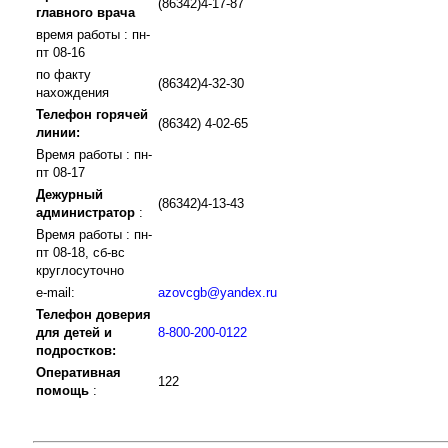
(86342)4-17-87
главного врача
время работы : пн-
пт 08-16
по факту
(86342)4-32-30
нахождения
Телефон горячей
(86342) 4-02-65
линии:
Время работы : пн-
пт 08-17
Дежурный
(86342)4-13-43
администратор
:
Время работы : пн-
пт 08-18, сб-вс
круглосуточно
e-mail:
azovcgb@yandex.ru
Телефон доверия
для детей и
8-800-200-0122
подростков:
Оперативная
122
помощь
: