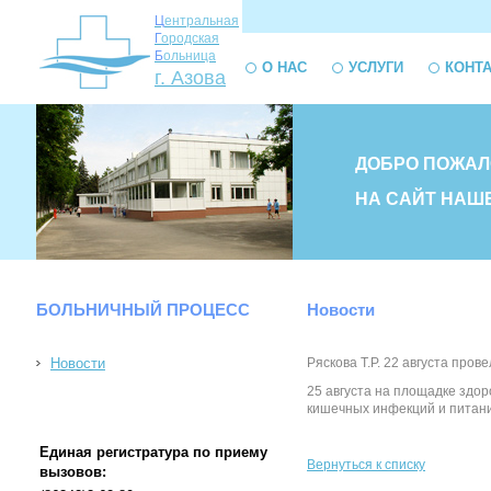
Ц
ентральная
Г
ородская
Б
ольница
О НАС
УСЛУГИ
КОНТ
г. Азова
ДОБРО ПОЖАЛ
НА САЙТ НАШ
БОЛЬНИЧНЫЙ ПРОЦЕСС
Новости
Новости
Ряскова Т.Р. 22 августа пр
25 августа на площадке здор
кишечных инфекций и питании
Единая регистратура по приему
Вернуться к списку
вызовов: