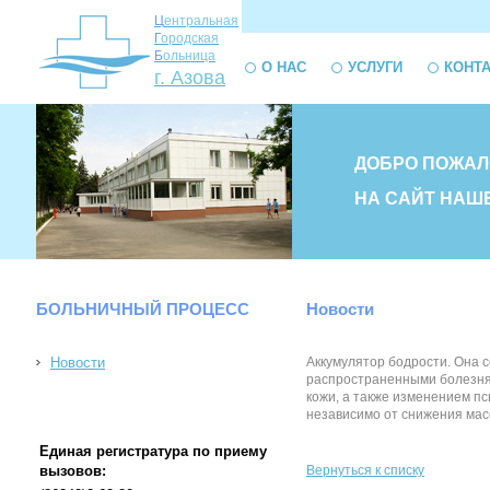
Ц
ентральная
Г
ородская
Б
ольница
О НАС
УСЛУГИ
КОНТ
г. Азова
ДОБРО ПОЖАЛ
НА САЙТ НАШ
БОЛЬНИЧНЫЙ ПРОЦЕСС
Новости
Новости
Аккумулятор бодрости. Она с
распространенными болезням
кожи, а также изменением п
независимо от снижения массы 
Единая регистратура по приему
вызовов:
Вернуться к списку