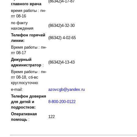
(86342)4-17-87
главного врача
время работы : пн-
пт 08-16
по факту
(86342)4-32-30
нахождения
Телефон горячей
(86342) 4-02-65
линии:
Время работы : пн-
пт 08-17
Дежурный
(86342)4-13-43
администратор
:
Время работы : пн-
пт 08-18, сб-вс
круглосуточно
e-mail:
azovcgb@yandex.ru
Телефон доверия
для детей и
8-800-200-0122
подростков:
Оперативная
122
помощь
: