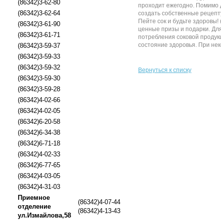
(86342)3-62-80
проходит ежегодно. Помимо д
(86342)3-62-64
создать собственные рецепту
Пейте сок и будьте здоровы!
(86342)3-61-90
ценные призы и подарки. Для
(86342)3-61-71
потребления соковой продукц
состояние здоровья. При неко
(86342)3-59-37
(86342)3-59-33
(86342)3-59-32
Вернуться к списку
(86342)3-59-30
(86342)3-59-28
(86342)4-02-66
(86342)4-02-05
(86342)6-20-58
(86342)6-34-38
(86342)6-71-18
(86342)4-02-33
(86342)6-77-65
(86342)4-03-05
(86342)4-31-03
Приемное
(86342)4-07-44
отделение
(86342)4-13-43
ул.Измайлова,58