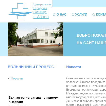
Ц
ентральная
Г
ородская
Б
ольница
О НАС
УСЛУГИ
КОНТ
г. Азова
ДОБРО ПОЖАЛ
НА САЙТ НАШ
БОЛЬНИЧНЫЙ ПРОЦЕСС
Новости
Новости
Соки - важная составляющая 
человека. Символ праздника
витаминов, макро– и микроэл
Всемирная организация здрав
Международная ассоциация п
многих государствах, в том 
Единая регистратура по приему
День сока и выбрать время е
вызовов:
состоялось в 2013 году, и г