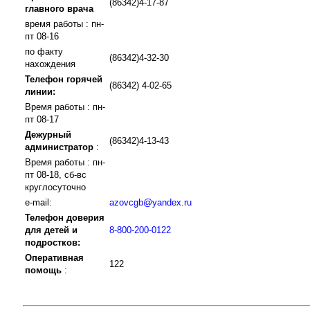
(86342)4-17-87
главного врача
время работы : пн-
пт 08-16
по факту
(86342)4-32-30
нахождения
Телефон горячей
(86342) 4-02-65
линии:
Время работы : пн-
пт 08-17
Дежурный
(86342)4-13-43
администратор
:
Время работы : пн-
пт 08-18, сб-вс
круглосуточно
e-mail:
azovcgb@yandex.ru
Телефон доверия
для детей и
8-800-200-0122
подростков:
Оперативная
122
помощь
: