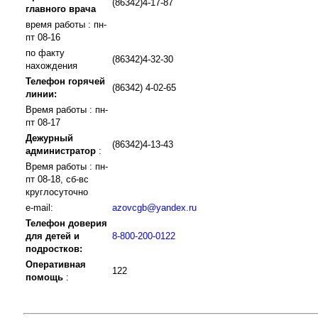
(86342)4-17-87
главного врача
время работы : пн-
пт 08-16
по факту
(86342)4-32-30
нахождения
Телефон горячей
(86342) 4-02-65
линии:
Время работы : пн-
пт 08-17
Дежурный
(86342)4-13-43
администратор
:
Время работы : пн-
пт 08-18, сб-вс
круглосуточно
e-mail:
azovcgb@yandex.ru
Телефон доверия
для детей и
8-800-200-0122
подростков:
Оперативная
122
помощь
: