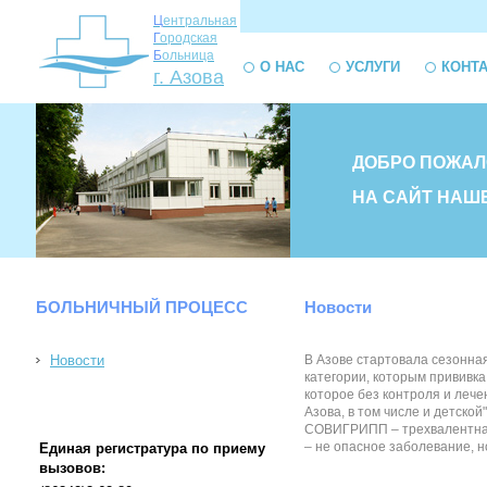
Ц
ентральная
Г
ородская
Б
ольница
О НАС
УСЛУГИ
КОНТ
г. Азова
ДОБРО ПОЖАЛ
НА САЙТ НАШ
БОЛЬНИЧНЫЙ ПРОЦЕСС
Новости
Новости
В Азове стартовала сезонна
категории, которым прививк
которое без контроля и лече
Азова, в том числе и детско
СОВИГРИПП – трехвалентная 
– не опасное заболевание, н
Единая регистратура по приему
вызовов: