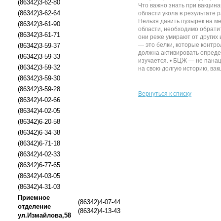
(86342)3-62-80
Что важно знать при вакцина
(86342)3-62-64
области укола в результате 
Нельзя давить пузырек на ме
(86342)3-61-90
области, необходимо обрати
(86342)3-61-71
они реже умирают от других 
— это белки, которые контр
(86342)3-59-37
должна активировать опреде
(86342)3-59-33
изучается. • БЦЖ — не пана
(86342)3-59-32
на свою долгую историю, вак
(86342)3-59-30
(86342)3-59-28
Вернуться к списку
(86342)4-02-66
(86342)4-02-05
(86342)6-20-58
(86342)6-34-38
(86342)6-71-18
(86342)4-02-33
(86342)6-77-65
(86342)4-03-05
(86342)4-31-03
Приемное
(86342)4-07-44
отделение
(86342)4-13-43
ул.Измайлова,58