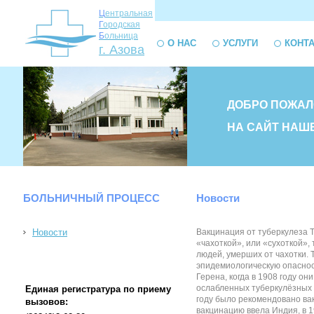
Ц
ентральная
Г
ородская
Б
ольница
О НАС
УСЛУГИ
КОНТ
г. Азова
ДОБРО ПОЖАЛ
НА САЙТ НАШ
БОЛЬНИЧНЫЙ ПРОЦЕСС
Новости
Новости
Вакцинация от туберкулеза Т
«чахоткой», или «сухоткой»,
людей, умерших от чахотки.
эпидемиологическую опаснос
Герена, когда в 1908 году о
ослабленных туберкулёзных м
Единая регистратура по приему
году было рекомендовано ва
вызовов:
вакцинацию ввела Индия, в 1