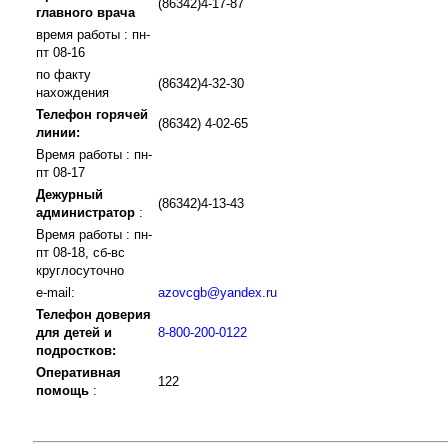
(86342)4-17-87
главного врача
время работы : пн-
пт 08-16
по факту
(86342)4-32-30
нахождения
Телефон горячей
(86342) 4-02-65
линии:
Время работы : пн-
пт 08-17
Дежурный
(86342)4-13-43
администратор
:
Время работы : пн-
пт 08-18, сб-вс
круглосуточно
e-mail:
azovcgb@yandex.ru
Телефон доверия
для детей и
8-800-200-0122
подростков:
Оперативная
122
помощь
: