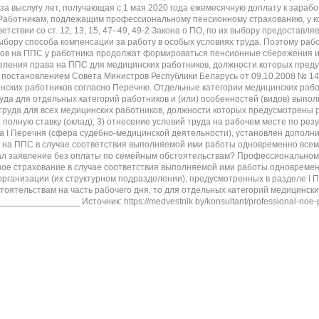
за выслугу лет, получающая с 1 мая 2020 года ежемесячную доплату к зарабо
. Работникам, подлежащим профессиональному пенсионному страхованию, у ко
тветствии со ст. 12, 13, 15, 47–49, 49-2 Закона о ПО, по их выбору предоста
выбору способа компенсации за работу в особых условиях труда. Поэтому ра
сов на ППС у работника продолжат формироваться пенсионные сбережения и
ления права на ППС для медицинских работников, должности которых преду
 постановлением Совета Министров Республики Беларусь от 09.10.2008 № 
нских работников согласно Перечню. Отдельные категории медицинских рабо
руда для отдельных категорий работников и (или) особенностей (видов) вып
труда для всех медицинских работников, должности которых предусмотрены р
а полную ставку (оклад); 3) отнесение условий труда на рабочем месте по ре
ла I Перечня (сфера судебно-медицинской деятельности), установлен допол
 на ППС в случае соответствия выполняемой ими работы одновременно всем 
ал заявление без оплаты по семейным обстоятельствам? Профессиональному
е страхование в случае соответствия выполняемой ими работы одновременн
 организации (их структурном подразделении), предусмотренных в разделе I
оятельствам на часть рабочего дня, то для отдельных категорий медицински
_____________ Источник: https://medvestnik.by/konsultant/professional-noe