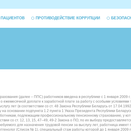
 ПАЦИЕНТОВ
ПРОТИВОДЕЙСТВИЕ КОРРУПЦИИ
БЕЗОПАС
ания (далее – ППС) работников введена в республике с 1 января 2009 г. Кр
о ежемесячной доплате к заработной плате за работу с особыми условиями т
гу лет (в соответствии со ст. 48 Закона Республики Беларусь от 17.04.1992
у на основании подпункта 1.2 пункта 1 Указа Президента Республики Белару
41 работникам, подлежащим профессиональному пенсионному страхованию, у к
ствии со ст. 12, 13, 15, 47–49, 49-2 Закона о ПО, по их выбору предоставл
ребуемого для назначения трудовой пенсии за выслугу лет, работница имеет
тгенолог (Список № 1), специальный стаж работы которой до 1 января 2009 