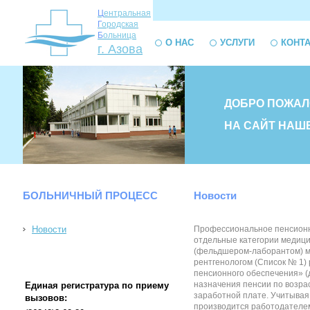
Ц
ентральная
Г
ородская
Б
ольница
О НАС
УСЛУГИ
КОНТ
г. Азова
ДОБРО ПОЖАЛ
НА САЙТ НАШ
БОЛЬНИЧНЫЙ ПРОЦЕСС
Новости
Новости
Профессиональное пенсионное
отдельные категории медицин
(фельдшером-лаборантом) мен
рентгенологом (Список № 1) 
пенсионного обеспечения» (
назначения пенсии по возрас
Единая регистратура по приему
заработной плате. Учитывая 
вызовов:
производится работодателем