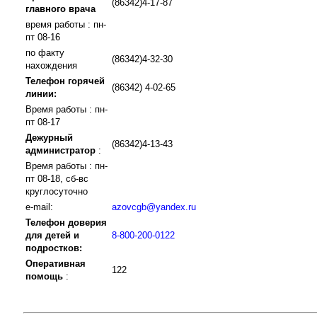
(86342)4-17-87
главного врача
время работы : пн-
пт 08-16
по факту
(86342)4-32-30
нахождения
Телефон горячей
(86342) 4-02-65
линии:
Время работы : пн-
пт 08-17
Дежурный
(86342)4-13-43
администратор
:
Время работы : пн-
пт 08-18, сб-вс
круглосуточно
e-mail:
azovcgb@yandex.ru
Телефон доверия
для детей и
8-800-200-0122
подростков:
Оперативная
122
помощь
: