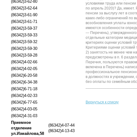
(86342)3-62-80
условиями труда или пенсии 
(86342)3-62-64
по апрель 2020)? Да, имеет
пенсии за выслугу лет в соо
(86342)3-61-90
каких-либо ограничений по 
(86342)3-61-71
возобновления уплаты взно
имеются особенности опреде
(86342)3-59-37
— Перечень), утвержденного
(86342)3-59-33
отдельные категории медици
(86342)3-59-32
критериях оценки условий т
Критериями оценки условий 
(86342)3-59-30
2) занятость не менее чем н
(86342)3-59-28
предусмотрены в п. 6 разде
(86342)4-02-66
Перечня, пользуются правом
включена в Перечень) напис
(86342)4-02-05
профессиональное пенсионно
(86342)6-20-58
в должностях в учреждении,
без оплаты по семейным обст
(86342)6-34-38
___________________________
(86342)6-71-18
(86342)4-02-33
(86342)6-77-65
Вернуться к списку
(86342)4-03-05
(86342)4-31-03
Приемное
(86342)4-07-44
отделение
(86342)4-13-43
ул.Измайлова,58