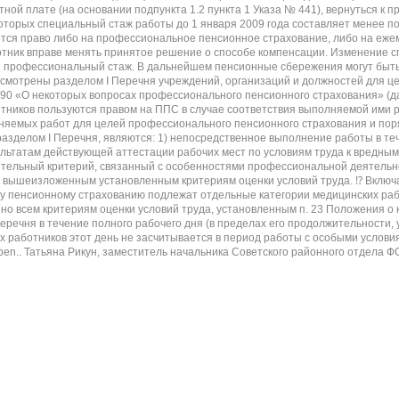
тной плате (на основании подпункта 1.2 пункта 1 Указа № 441), вернуться 
торых специальный стаж работы до 1 января 2009 года составляет менее по
вляется право либо на профессиональное пенсионное страхование, либо на еже
ботник вправе менять принятое решение о способе компенсации. Изменение 
 профессиональный стаж. В дальнейшем пенсионные сбережения могут быть
смотрены разделом I Перечня учреждений, организаций и должностей для це
1490 «О некоторых вопросах профессионального пенсионного страхования»
тников пользуются правом на ППС в случае соответствия выполняемой ими р
олняемых работ для целей профессионального пенсионного страхования и по
азделом I Перечня, являются: 1) непосредственное выполнение работы в теч
зультатам действующей аттестации рабочих мест по условиям труда к вредным 
нительный критерий, связанный с особенностями профессиональной деятельн
вышеизложенным установленным критериям оценки условий труда. ⁉ Включаетс
 пенсионному страхованию подлежат отдельные категории медицинских рабо
о всем критериям оценки условий труда, установленным п. 23 Положения о
 Перечня в течение полного рабочего дня (в пределах его продолжительност
х работников этот день не засчитывается в период работы с особыми условия
-pen.. Татьяна Рикун, заместитель начальника Советского районного отдела Ф