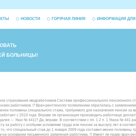
АКТЫ
НОВОСТИ
ГОРЯЧАЯ ЛИНИЯ
ИНФОРМАЦИЯ ДЛЯ
ОВАТЬ
ЕЙ БОЛЬНИЦЫ!
 страхование медработников Система профессионального пенсионного страхов
ских работников. ⁉ Врач-рентгенолог поликлиники обратилась с заявлением 
ее половины специального стажа, требуемого для назначения пенсии за выслу
работает с 2010 года. Вправе ли организация производить работнице доплат
далее — Указ № 441)? Да, вправе. В соответствии с пп. 1.2 п. 1 Указа № 4
ту за работу с особыми условиями труда или пенсии за выслугу лет в соответ
то, что специальный стаж до 1 января 2009 года составил менее половины т
 на основании письменного заявления работника. ⁉ Имеет ли право врач-рен