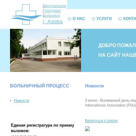
Ц
ентральная
Г
ородская
Б
ольница
О НАС
УСЛУГИ
КОНТ
г. Азова
ДОБРО ПОЖАЛ
НА САЙТ НАШ
БОЛЬНИЧНЫЙ ПРОЦЕСС
Новости
Новости
3 июня - Всемирный день лю
International Аssociation (P
Вернуться к списку
Единая регистратура по приему
вызовов: