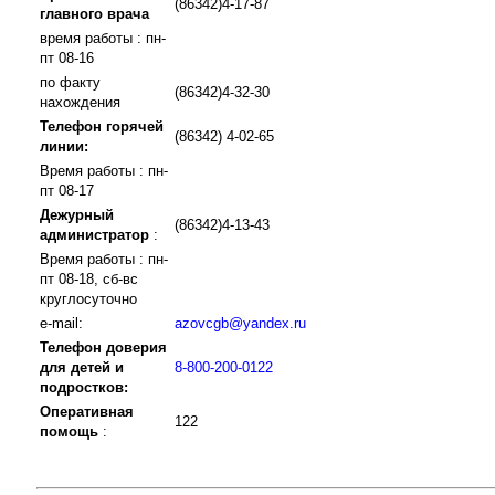
(86342)4-17-87
главного врача
время работы : пн-
пт 08-16
по факту
(86342)4-32-30
нахождения
Телефон горячей
(86342) 4-02-65
линии:
Время работы : пн-
пт 08-17
Дежурный
(86342)4-13-43
администратор
:
Время работы : пн-
пт 08-18, сб-вс
круглосуточно
e-mail:
azovcgb@yandex.ru
Телефон доверия
для детей и
8-800-200-0122
подростков:
Оперативная
122
помощь
: