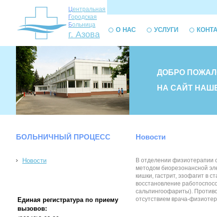
Ц
ентральная
Г
ородская
Б
ольница
О НАС
УСЛУГИ
КОНТ
г. Азова
ДОБРО ПОЖАЛ
НА САЙТ НАШ
БОЛЬНИЧНЫЙ ПРОЦЕСС
Новости
Новости
В отделении физиотерапии с
методом биорезонансной эле
кишки, гастрит, эзофагит в 
восстановление работоспособ
сальпингоофариты). Противо
отсутствием врача-физиоте
Единая регистратура по приему
вызовов: