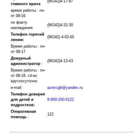
(86342)4-17-87
главного врача
время работы : пн-
пт 08-16
по факту
(86342)4-32-30
нахождения
Телефон горячей
(86342) 4-02-65
линии:
Время работы : пн-
пт 08-17
Дежурный
(86342)4-13-43
администратор
:
Время работы : пн-
пт 08-18, сб-вс
круглосуточно
e-mail:
azovcgb@yandex.ru
Телефон доверия
для детей и
8-800-200-0122
подростков:
Оперативная
122
помощь
: