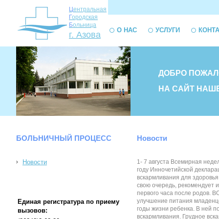
Ц
ентральная
Г
ородская
Б
ольница
О НАС
УСЛУГИ
КОНТ
г. Азова
ДОБРО ПОЖАЛ
НА САЙТ НАШ
БОЛЬНИЧНЫЙ ПРОЦЕСС
Новости
Новости
1- 7 августа Всемирная нед
году Инночетийской деклара
вскармливания для здоровья
свою очередь, рекомендует 
первого часа после родов. 
улучшение питания младенце
Единая регистратура по приему
годы жизни ребенка. В ней 
вызовов:
вскармливания. Грудное вска