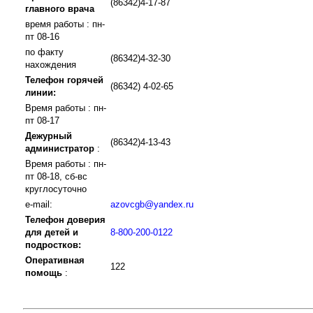
(86342)4-17-87
главного врача
время работы : пн-
пт 08-16
по факту
(86342)4-32-30
нахождения
Телефон горячей
(86342) 4-02-65
линии:
Время работы : пн-
пт 08-17
Дежурный
(86342)4-13-43
администратор
:
Время работы : пн-
пт 08-18, сб-вс
круглосуточно
e-mail:
azovcgb@yandex.ru
Телефон доверия
для детей и
8-800-200-0122
подростков:
Оперативная
122
помощь
: