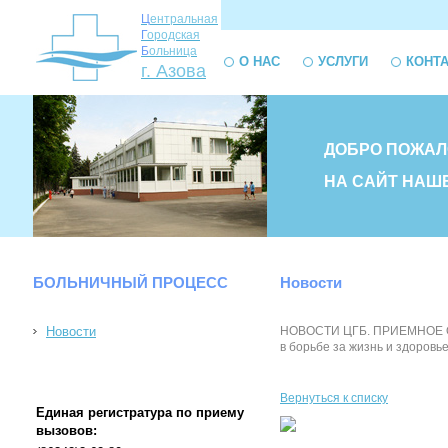
Ц
ентральная
Г
ородская
Б
ольница
О НАС
УСЛУГИ
КОНТ
г. Азова
ДОБРО ПОЖАЛ
НА САЙТ НАШ
БОЛЬНИЧНЫЙ ПРОЦЕСС
Новости
Новости
НОВОСТИ ЦГБ. ПРИЕМНОЕ ОТД
в борьбе за жизнь и здоровь
Вернуться к списку
Единая регистратура по приему
вызовов: