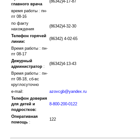
(86342)4-17-87
главного врача
время работы : пн-
пт 08-16
по факту
(86342)4-32-30
нахождения
Телефон горячей
(86342) 4-02-65
линии:
Время работы : пн-
пт 08-17
Дежурный
(86342)4-13-43
администратор
:
Время работы : пн-
пт 08-18, сб-вс
круглосуточно
e-mail:
azovcgb@yandex.ru
Телефон доверия
для детей и
8-800-200-0122
подростков:
Оперативная
122
помощь
: