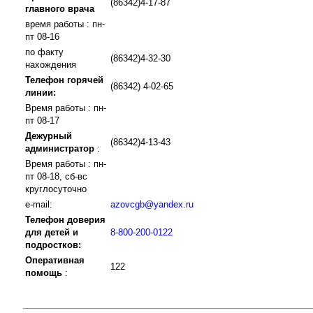
(86342)4-17-87
главного врача
время работы : пн-
пт 08-16
по факту
(86342)4-32-30
нахождения
Телефон горячей
(86342) 4-02-65
линии:
Время работы : пн-
пт 08-17
Дежурный
(86342)4-13-43
администратор
:
Время работы : пн-
пт 08-18, сб-вс
круглосуточно
e-mail:
azovcgb@yandex.ru
Телефон доверия
для детей и
8-800-200-0122
подростков:
Оперативная
122
помощь
: