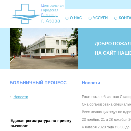
Ц
ентральная
Г
ородская
Б
ольница
О НАС
УСЛУГИ
КОНТ
г. Азова
ДОБРО ПОЖАЛ
НА САЙТ НАШ
БОЛЬНИЧНЫЙ ПРОЦЕСС
Новости
Новости
Ростовская областная Станц
Она организована специально
Всех желающих ждут по адресу
23 ноября, 21 и 28 декабря 2
Единая регистратура по приему
вызовов:
4 января 2020 года с 8:30 до