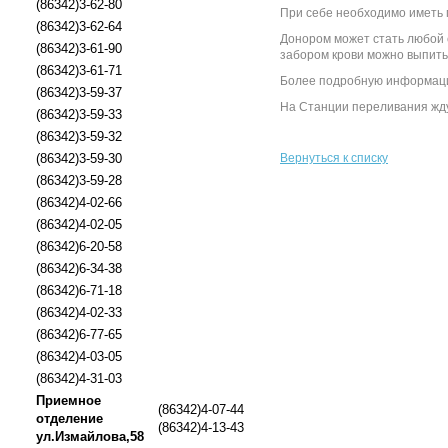
(86342)3-62-80
При себе необходимо иметь 
(86342)3-62-64
Донором может стать любой 
(86342)3-61-90
забором крови можно выпить 
(86342)3-61-71
Более подробную информацию
(86342)3-59-37
На Станции переливания жду
(86342)3-59-33
(86342)3-59-32
(86342)3-59-30
Вернуться к списку
(86342)3-59-28
(86342)4-02-66
(86342)4-02-05
(86342)6-20-58
(86342)6-34-38
(86342)6-71-18
(86342)4-02-33
(86342)6-77-65
(86342)4-03-05
(86342)4-31-03
Приемное
(86342)4-07-44
отделение
(86342)4-13-43
ул.Измайлова,58