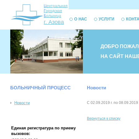
Ц
ентральная
Г
ородская
Б
ольница
О НАС
УСЛУГИ
КОНТ
г. Азова
ДОБРО ПОЖАЛ
НА САЙТ НАШ
БОЛЬНИЧНЫЙ ПРОЦЕСС
Новости
Новости
С 02.09.2019 г. по 08.09.201
Вернуться к списку
Единая регистратура по приему
вызовов: