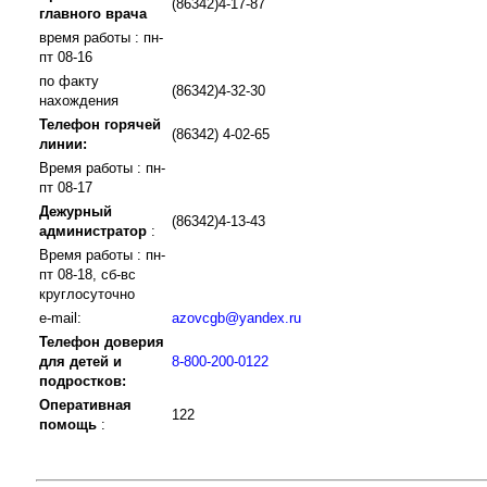
(86342)4-17-87
главного врача
время работы : пн-
пт 08-16
по факту
(86342)4-32-30
нахождения
Телефон горячей
(86342) 4-02-65
линии:
Время работы : пн-
пт 08-17
Дежурный
(86342)4-13-43
администратор
:
Время работы : пн-
пт 08-18, сб-вс
круглосуточно
e-mail:
azovcgb@yandex.ru
Телефон доверия
для детей и
8-800-200-0122
подростков:
Оперативная
122
помощь
: