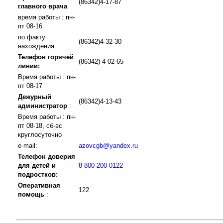
(86342)4-17-87
главного врача
время работы : пн-
пт 08-16
по факту
(86342)4-32-30
нахождения
Телефон горячей
(86342) 4-02-65
линии:
Время работы : пн-
пт 08-17
Дежурный
(86342)4-13-43
администратор
:
Время работы : пн-
пт 08-18, сб-вс
круглосуточно
e-mail:
azovcgb@yandex.ru
Телефон доверия
для детей и
8-800-200-0122
подростков:
Оперативная
122
помощь
: