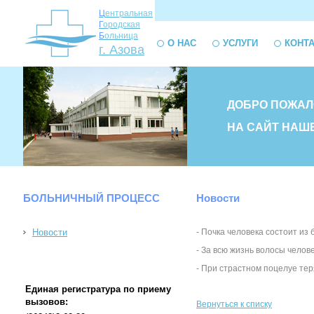
Ц
ентральная
Г
ородская
Б
ольница
О НАС
УСЛУГИ
КОНТ
г. Азова
ДОБРО ПОЖАЛ
НА САЙТ НАШ
БОЛЬНИЧНЫЙ ПРОЦЕСС
Новости
Новости
- Почка человека состоит из
- За всю жизнь волосы челов
- При страстном поцелуе тер
Единая регистратура по приему
вызовов:
Вернуться к списку