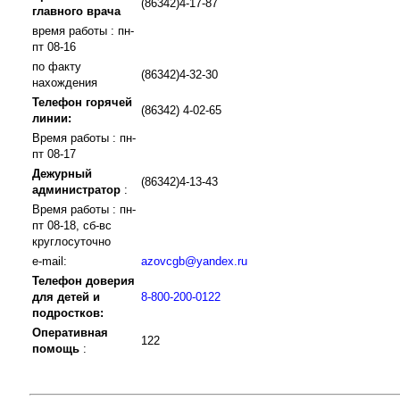
(86342)4-17-87
главного врача
время работы : пн-
пт 08-16
по факту
(86342)4-32-30
нахождения
Телефон горячей
(86342) 4-02-65
линии:
Время работы : пн-
пт 08-17
Дежурный
(86342)4-13-43
администратор
:
Время работы : пн-
пт 08-18, сб-вс
круглосуточно
e-mail:
azovcgb@yandex.ru
Телефон доверия
для детей и
8-800-200-0122
подростков:
Оперативная
122
помощь
: