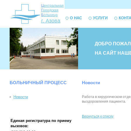
Ц
ентральная
Г
ородская
Б
ольница
О НАС
УСЛУГИ
КОНТ
г. Азова
ДОБРО ПОЖАЛ
НА САЙТ НАШ
БОЛЬНИЧНЫЙ ПРОЦЕСС
Новости
Новости
Работа в хирургическом отд
выздоровления пациента.
Вернуться к списку
Единая регистратура по приему
вызовов: