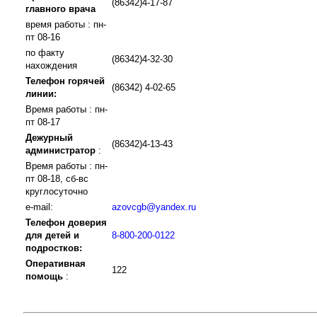
(86342)4-17-87
главного врача
время работы : пн-
пт 08-16
по факту
(86342)4-32-30
нахождения
Телефон горячей
(86342) 4-02-65
линии:
Время работы : пн-
пт 08-17
Дежурный
(86342)4-13-43
администратор
:
Время работы : пн-
пт 08-18, сб-вс
круглосуточно
e-mail:
azovcgb@yandex.ru
Телефон доверия
для детей и
8-800-200-0122
подростков:
Оперативная
122
помощь
: