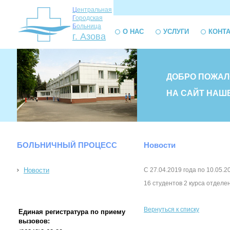
Ц
ентральная
Г
ородская
Б
ольница
О НАС
УСЛУГИ
КОНТ
г. Азова
ДОБРО ПОЖАЛ
НА САЙТ НАШ
БОЛЬНИЧНЫЙ ПРОЦЕСС
Новости
Новости
С 27.04.2019 года по 10.05.
16 студентов 2 курса отделе
Вернуться к списку
Единая регистратура по приему
вызовов: