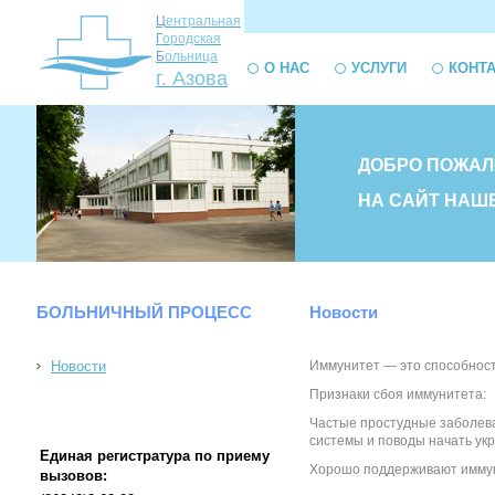
Ц
ентральная
Г
ородская
Б
ольница
О НАС
УСЛУГИ
КОНТ
г. Азова
ДОБРО ПОЖАЛ
НА САЙТ НАШ
БОЛЬНИЧНЫЙ ПРОЦЕСС
Новости
Новости
Иммунитет — это способност
Признаки сбоя иммунитета:
Частые простудные заболева
системы и поводы начать укр
Единая регистратура по приему
Хорошо поддерживают иммунит
вызовов: