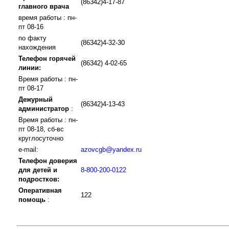
(86342)4-17-87
главного врача
время работы : пн-
пт 08-16
по факту
(86342)4-32-30
нахождения
Телефон горячей
(86342) 4-02-65
линии:
Время работы : пн-
пт 08-17
Дежурный
(86342)4-13-43
администратор
:
Время работы : пн-
пт 08-18, сб-вс
круглосуточно
e-mail:
azovcgb@yandex.ru
Телефон доверия
для детей и
8-800-200-0122
подростков:
Оперативная
122
помощь
: