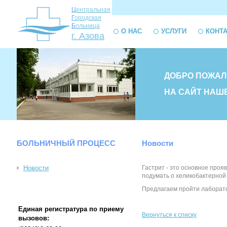
Ц
ентральная
Г
ородская
Б
ольница
О НАС
УСЛУГИ
КОНТ
г. Азова
ДОБРО ПОЖАЛ
НА САЙТ НАШ
БОЛЬНИЧНЫЙ ПРОЦЕСС
Новости
Новости
Гастрит - это основное проя
подумать о хеликобактерной
Предлагаем пройти лабораторн
Единая регистратура по приему
Вернуться к списку
вызовов: