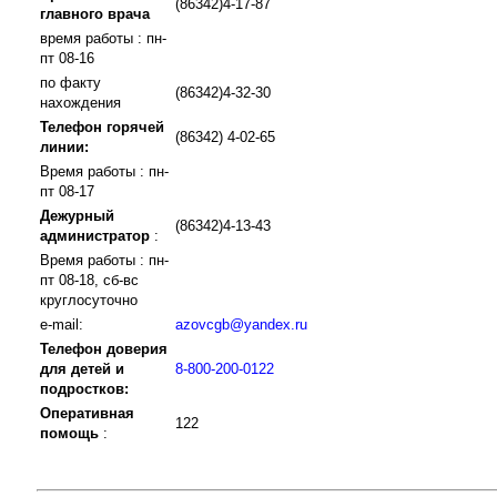
(86342)4-17-87
главного врача
время работы : пн-
пт 08-16
по факту
(86342)4-32-30
нахождения
Телефон горячей
(86342) 4-02-65
линии:
Время работы : пн-
пт 08-17
Дежурный
(86342)4-13-43
администратор
:
Время работы : пн-
пт 08-18, сб-вс
круглосуточно
e-mail:
azovcgb@yandex.ru
Телефон доверия
для детей и
8-800-200-0122
подростков:
Оперативная
122
помощь
: