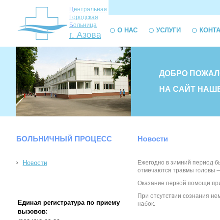
Ц
ентральная
Г
ородская
Б
ольница
О НАС
УСЛУГИ
КОНТ
г. Азова
ДОБРО ПОЖАЛ
НА САЙТ НАШ
БОЛЬНИЧНЫЙ ПРОЦЕСС
Новости
Новости
Ежегодно в зимний период б
отмечаются травмы головы —
Оказание первой помощи при
При отсутствии сознания нем
Единая регистратура по приему
набок.
вызовов: