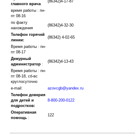
(86342)4-17-87
главного врача
время работы : пн-
пт 08-16
по факту
(86342)4-32-30
нахождения
Телефон горячей
(86342) 4-02-65
линии:
Время работы : пн-
пт 08-17
Дежурный
(86342)4-13-43
администратор
:
Время работы : пн-
пт 08-18, сб-вс
круглосуточно
e-mail:
azovcgb@yandex.ru
Телефон доверия
для детей и
8-800-200-0122
подростков:
Оперативная
122
помощь
: