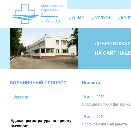
Ц
ентральная
Г
ородская
Б
ольница
О НАС
УСЛУГИ
КОН
г. Азова
ДОБРО ПОЖАЛ
НА САЙТ НАШ
БОЛЬНИЧНЫЙ ПРОЦЕСС
Новости
Новости
19 июля 2016
Сотрудники ОРХМДиЛ принял
19 июля 2016
Единая регистратура по приему
Профилактическая работа
вызовов: