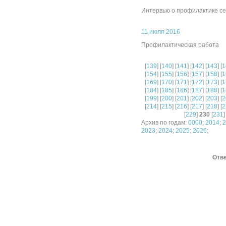
Интервью о профилактике с
11 июля 2016
Профилактическая работа
[
139
] [
140
] [
141
] [
142
] [
143
] [
1
[
154
] [
155
] [
156
] [
157
] [
158
] [
1
[
169
] [
170
] [
171
] [
172
] [
173
] [
1
[
184
] [
185
] [
186
] [
187
] [
188
] [
1
[
199
] [
200
] [
201
] [
202
] [
203
] [
2
[
214
] [
215
] [
216
] [
217
] [
218
] [
2
[
229
]
230
[
231
]
Архив по годам:
0000
;
2014
;
2
2023
;
2024
;
2025
;
2026
;
Отве