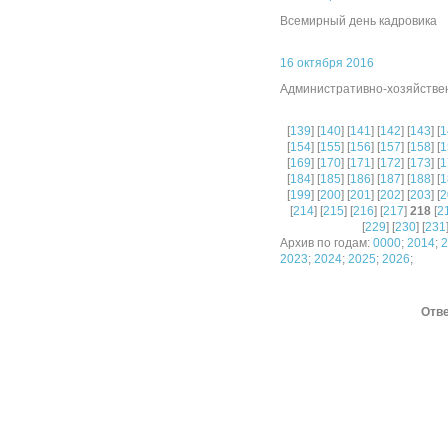
Всемирный день кадровика
16 октября 2016
Административно-хозяйстве
[
139
] [
140
] [
141
] [
142
] [
143
] [
1
[
154
] [
155
] [
156
] [
157
] [
158
] [
1
[
169
] [
170
] [
171
] [
172
] [
173
] [
1
[
184
] [
185
] [
186
] [
187
] [
188
] [
1
[
199
] [
200
] [
201
] [
202
] [
203
] [
2
[
214
] [
215
] [
216
] [
217
]
218
[
2
[
229
] [
230
] [
231
Архив по годам:
0000
;
2014
;
2
2023
;
2024
;
2025
;
2026
;
Отве