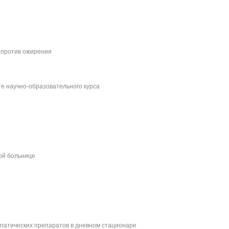
 против ожирения
те научно-образовательного курса
ой больнице
патических препаратов в дневном стационаре