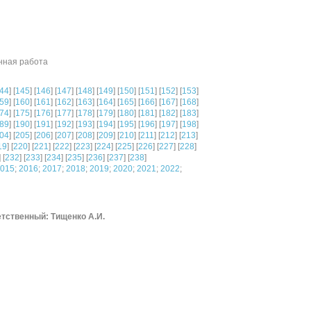
нная работа
44
] [
145
] [
146
] [
147
] [
148
] [
149
] [
150
] [
151
] [
152
] [
153
]
59
] [
160
] [
161
] [
162
] [
163
] [
164
] [
165
] [
166
] [
167
] [
168
]
74
] [
175
] [
176
] [
177
] [
178
] [
179
] [
180
] [
181
] [
182
] [
183
]
89
] [
190
] [
191
] [
192
] [
193
] [
194
] [
195
] [
196
] [
197
] [
198
]
04
] [
205
] [
206
] [
207
] [
208
] [
209
] [
210
] [
211
] [
212
] [
213
]
19
] [
220
] [
221
] [
222
] [
223
] [
224
] [
225
] [
226
] [
227
] [
228
]
] [
232
] [
233
] [
234
] [
235
] [
236
] [
237
] [
238
]
015
;
2016
;
2017
;
2018
;
2019
;
2020
;
2021
;
2022
;
тственный: Тищенко А.И.