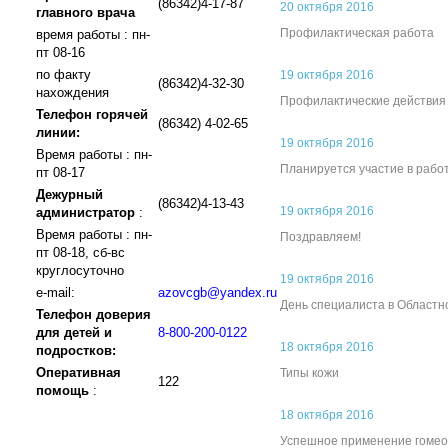
(86342)4-17-87
20 октября 2016
главного врача
Профилактическая работа
время работы : пн-
пт 08-16
по факту
19 октября 2016
(86342)4-32-30
нахождения
Профилактические действия
Телефон горячей
(86342) 4-02-65
линии:
19 октября 2016
Время работы : пн-
Планируется участие в рабо
пт 08-17
Дежурный
(86342)4-13-43
19 октября 2016
администратор
:
Время работы : пн-
Поздравляем!
пт 08-18, сб-вс
круглосуточно
19 октября 2016
e-mail:
azovcgb@yandex.ru
День специалиста в Областн
Телефон доверия
для детей и
8-800-200-0122
18 октября 2016
подростков:
Оперативная
Типы кожи
122
помощь
:
18 октября 2016
Успешное применение гомео