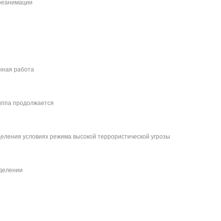
реанимации
нная работа
иппа продолжается
деления условиях режима высокой террористической угрозы
тделении