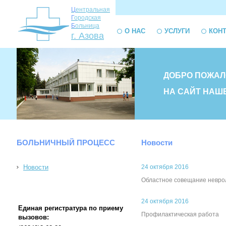
Ц
ентральная
Г
ородская
Б
ольница
О НАС
УСЛУГИ
КОН
г. Азова
ДОБРО ПОЖАЛ
НА САЙТ НАШ
БОЛЬНИЧНЫЙ ПРОЦЕСС
Новости
Новости
24 октября 2016
Областное совещание невро
24 октября 2016
Единая регистратура по приему
Профилактическая работа
вызовов: