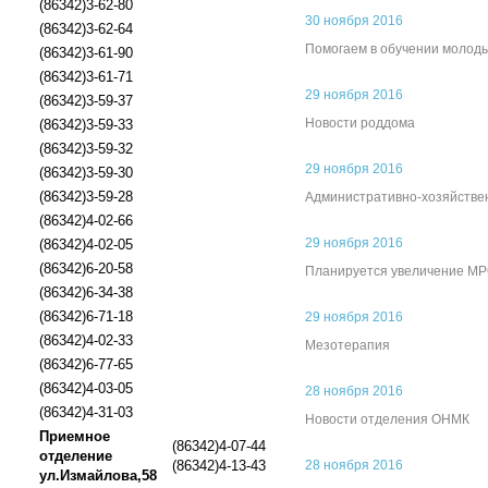
(86342)3-62-80
30 ноября 2016
(86342)3-62-64
Помогаем в обучении молод
(86342)3-61-90
(86342)3-61-71
29 ноября 2016
(86342)3-59-37
Новости роддома
(86342)3-59-33
(86342)3-59-32
29 ноября 2016
(86342)3-59-30
(86342)3-59-28
Административно-хозяйстве
(86342)4-02-66
29 ноября 2016
(86342)4-02-05
(86342)6-20-58
Планируется увеличение М
(86342)6-34-38
(86342)6-71-18
29 ноября 2016
(86342)4-02-33
Мезотерапия
(86342)6-77-65
(86342)4-03-05
28 ноября 2016
(86342)4-31-03
Новости отделения ОНМК
Приемное
(86342)4-07-44
отделение
(86342)4-13-43
28 ноября 2016
ул.Измайлова,58