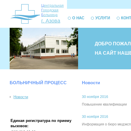
Ц
ентральная
Г
ородская
Б
ольница
О НАС
УСЛУГИ
КОН
г. Азова
ДОБРО ПОЖАЛ
НА САЙТ НАШ
БОЛЬНИЧНЫЙ ПРОЦЕСС
Новости
Новости
30 ноября 2016
Повышение квалификации
30 ноября 2016
Единая регистратура по приему
Информация о бюро медэкс
вызовов: