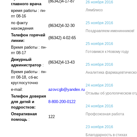
(86342)4-17-87
26 ноября 2016
главного врача
Лямблиоз
время работы : пн-
пт 08-16
по факту
25 ноября 2016
(86342)4-32-30
нахождения
Поздравляем именинников!
Телефон горячей
(86342) 4-02-65
линии:
25 ноября 2016
Время работы : пн-
Готовимся к Новому году
пт 08-17
Дежурный
(86342)4-13-43
25 ноября 2016
администратор
:
Время работы : пн-
Аналитика фармацевтическо
пт 08-18, сб-вс
круглосуточно
24 ноября 2016
e-mail:
azovcgb@yandex.ru
Отзывы об урологическом о
Телефон доверия
для детей и
8-800-200-0122
24 ноября 2016
подростков:
Оперативная
Профсоюзная работа
122
помощь
:
23 ноября 2016
Благодарность в стихах