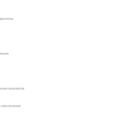
рдиологии
еления
физиотерапевтов
е обеспечение