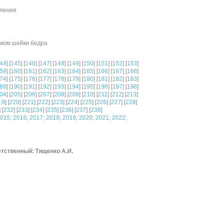
еления
омом шейки бедра
44
] [
145
] [
146
] [
147
] [
148
] [
149
] [
150
] [
151
] [
152
] [
153
]
59
] [
160
] [
161
] [
162
] [
163
] [
164
] [
165
] [
166
] [
167
] [
168
]
74
] [
175
] [
176
] [
177
] [
178
] [
179
] [
180
] [
181
] [
182
] [
183
]
89
] [
190
] [
191
] [
192
] [
193
] [
194
] [
195
] [
196
] [
197
] [
198
]
04
] [
205
] [
206
] [
207
] [
208
] [
209
] [
210
] [
211
] [
212
] [
213
]
19
] [
220
] [
221
] [
222
] [
223
] [
224
] [
225
] [
226
] [
227
] [
228
]
] [
232
] [
233
] [
234
] [
235
] [
236
] [
237
] [
238
]
015
;
2016
;
2017
;
2018
;
2019
;
2020
;
2021
;
2022
;
тственный: Тищенко А.И.