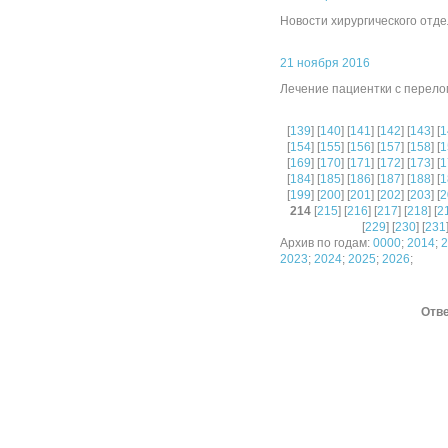
Новости хирургического отд
21 ноября 2016
Лечение пациентки с перел
[
139
] [
140
] [
141
] [
142
] [
143
] [
1
[
154
] [
155
] [
156
] [
157
] [
158
] [
1
[
169
] [
170
] [
171
] [
172
] [
173
] [
1
[
184
] [
185
] [
186
] [
187
] [
188
] [
1
[
199
] [
200
] [
201
] [
202
] [
203
] [
2
214
[
215
] [
216
] [
217
] [
218
] [
2
[
229
] [
230
] [
231
Архив по годам:
0000
;
2014
;
2
2023
;
2024
;
2025
;
2026
;
Отве