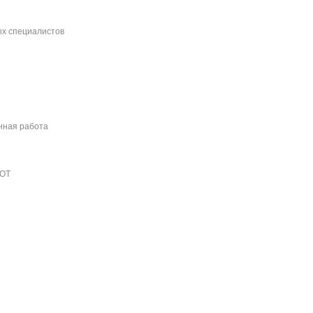
ых специалистов
нная работа
РОТ