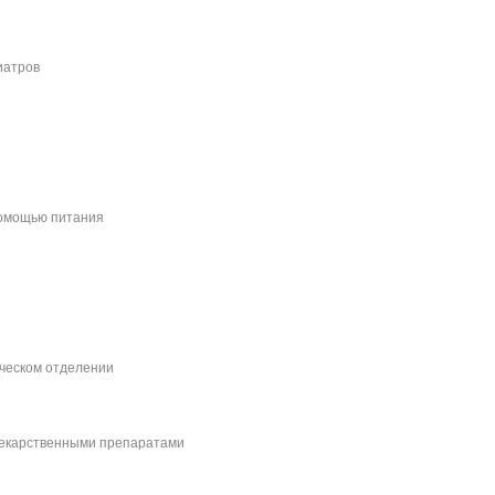
иатров
помощью питания
ческом отделении
лекарственными препаратами