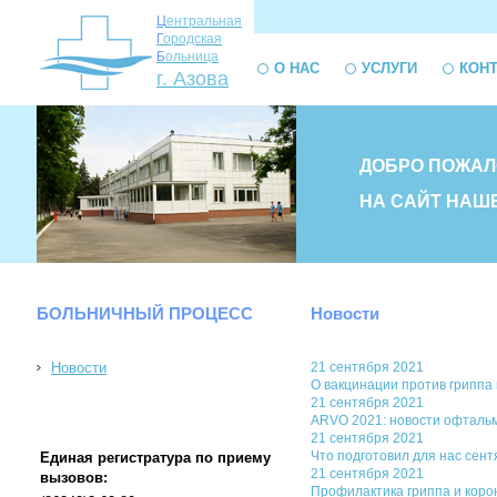
Ц
ентральная
Г
ородская
Б
ольница
О НАС
УСЛУГИ
КОН
г. Азова
ДОБРО ПОЖАЛ
НА САЙТ НАШ
БОЛЬНИЧНЫЙ ПРОЦЕСС
Новости
Новости
21 сентября 2021
О вакцинации против гриппа 
21 сентября 2021
ARVO 2021: новости офталь
21 сентября 2021
Что подготовил для нас сентя
Единая регистратура по приему
21 сентября 2021
вызовов:
Профилактика гриппа и ко