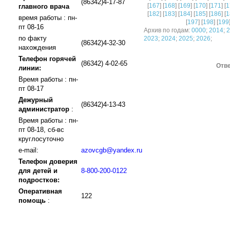
(86342)4-17-87
[
167
] [
168
] [
169
] [
170
] [
171
] [
1
главного врача
[
182
] [
183
] [
184
] [
185
] [
186
] [
1
время работы : пн-
[
197
] [
198
] [
199
пт 08-16
Архив по годам:
0000
;
2014
;
2
по факту
2023
;
2024
;
2025
;
2026
;
(86342)4-32-30
нахождения
Телефон горячей
(86342) 4-02-65
Отве
линии:
Время работы : пн-
пт 08-17
Дежурный
(86342)4-13-43
администратор
:
Время работы : пн-
пт 08-18, сб-вс
круглосуточно
e-mail:
azovcgb@yandex.ru
Телефон доверия
для детей и
8-800-200-0122
подростков:
Оперативная
122
помощь
: