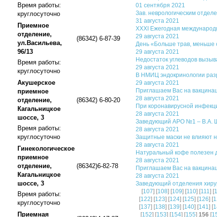
Время работы:
01 сентября 2021
Зав. неврологическим отдел
круглосуточно
31 августа 2021
Приемное
XXXI Ежегодная международ
отделение,
29 августа 2021
(86342) 6-87-39
ул.Васильева,
День «Больше трав, меньше 
96/13
29 августа 2021
Недостаток углеводов вызыв
Время работы:
29 августа 2021
круглосуточно
В НМИЦ эндокринологии разр
Акушерское
29 августа 2021
Приглашаем Вас на вакцинац
приемное
28 августа 2021
отделение,
(86342) 6-80-20
При коронавирусной инфекц
Кагальницкое
28 августа 2021
шоссе, 3
Заведующий АРО №1 – В.А. 
Время работы:
28 августа 2021
круглосуточно
Защитные маски не влияют н
28 августа 2021
Гинекологическое
Натуральный кофе полезен 
приемное
28 августа 2021
отделение,
(86342)6-82-78
Приглашаем Вас на вакцинац
Кагальницкое
28 августа 2021
шоссе, 3
Заведующий отделения хирур
[
107
] [
108
] [
109
] [
110
] [
111
] [
Время работы:
[
122
] [
123
] [
124
] [
125
] [
126
] [
1
круглосуточно
[
137
] [
138
] [
139
] [
140
] [
141
] [
1
Приемная
[
152
] [
153
] [
154
] [
155
]
156
[
1