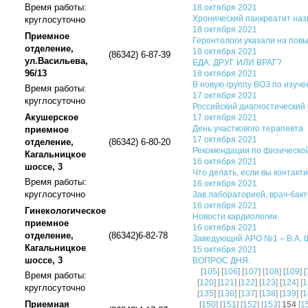
Время работы:
18 октября 2021
Хронический панкреатит наз
круглосуточно
18 октября 2021
Приемное
Геронтологи указали на пов
отделение,
18 октября 2021
(86342) 6-87-39
ул.Васильева,
ЕДА: ДРУГ ИЛИ ВРАГ?
96/13
18 октября 2021
В новую группу ВОЗ по изуч
Время работы:
17 октября 2021
круглосуточно
Российский диагностический 
Акушерское
17 октября 2021
День участкового терапевта
приемное
17 октября 2021
отделение,
(86342) 6-80-20
Рекомендации по физической
Кагальницкое
16 октября 2021
шоссе, 3
Что делать, если вы контак
Время работы:
16 октября 2021
круглосуточно
Зав.лабораторией, врач-бакт
16 октября 2021
Гинекологическое
Новости кардиологии.
приемное
16 октября 2021
отделение,
(86342)6-82-78
Заведующий АРО №1 – В.А. 
Кагальницкое
15 октября 2021
шоссе, 3
ВОПРОС ДНЯ.
[
105
] [
106
] [
107
] [
108
] [
109
] [
Время работы:
[
120
] [
121
] [
122
] [
123
] [
124
] [
1
круглосуточно
[
135
] [
136
] [
137
] [
138
] [
139
] [
1
Приемная
[
150
] [
151
] [
152
] [
153
]
154
[
1