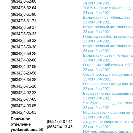
(86342)3-62-80
24 октября 2021
(86342)3-62-64
TOP5: главные события неде
24 октября 2021
(86342)3-61-90
Вакцинация от туберкулеза
(86342)3-61-71
23 октября 2021
Искусственный интеллект оп
(86342)3-59-37
23 октября 2021
(86342)3-59-33
Приглашаем Вас на вакцинац
(86342)3-59-32
23 октября 2021
Искусственный интеллект по
(86342)3-59-30
23 октября 2021
(86342)3-59-28
Вакцинация детей. Рекомендуе
(86342)4-02-66
23 октября 2021
Онкологический саммит MSD
(86342)4-02-05
22 октября 2021
(86342)6-20-58
Сезон простуд и пандемии: к
22 октября 2021
(86342)6-34-38
Осень и овощи Овощи для фи
(86342)6-71-18
22 октября 2021
(86342)4-02-33
Вес ребенка при рождении з
22 октября 2021
(86342)6-77-65
Что будет, если одновремен
(86342)4-03-05
22 октября 2021
(86342)4-31-03
Исследователи оценили пот
22 октября 2021
Приемное
(86342)4-07-44
Актуальные вопросы и ответ
отделение
(86342)4-13-43
22 октября 2021
ул.Измайлова,58
FDA рекомендовало снизить 