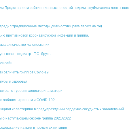
ли Представляем рейтинг главных новостей недели в публикациях ленты нов
ередил традиционные методы диагностики рака легких на год
ию против новой коронавирусной инфекции и гриппа.
вышал качество колоноскопии
т врач – педиатр - Т.С. Друзь.
 онлайн.
ак отличить грипп от Covid-19
гуры и здоровья.
ависел от уровня холестерина матери
но заболеть гриппом и COVID-19?
енциал холестерина в предупреждении сердечно-сосудистых заболеваний
ы о наступающем сезоне гриппа 2021/2022
содержание натрия в продуктах питания