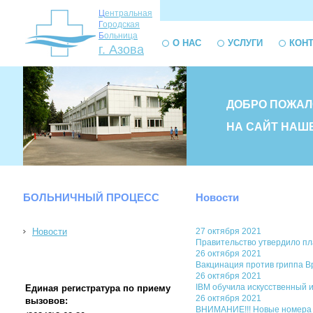
Ц
ентральная
Г
ородская
Б
ольница
О НАС
УСЛУГИ
КОН
г. Азова
ДОБРО ПОЖАЛ
НА САЙТ НАШ
БОЛЬНИЧНЫЙ ПРОЦЕСС
Новости
Новости
27 октября 2021
Правительство утвердило пл
26 октября 2021
Вакцинация против гриппа В
26 октября 2021
IBM обучила искусственный 
Единая регистратура по приему
26 октября 2021
вызовов:
ВНИМАНИЕ!!! Новые номера 