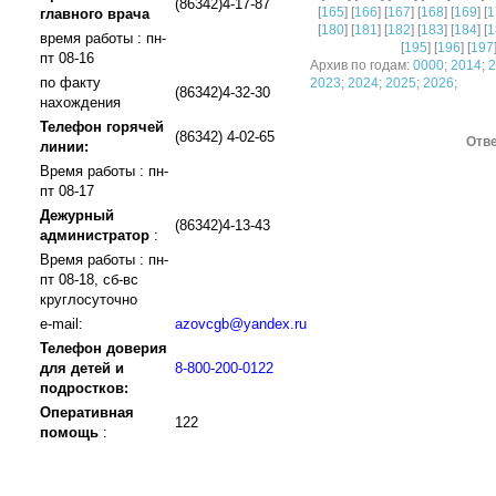
(86342)4-17-87
[
165
] [
166
] [
167
] [
168
] [
169
] [
1
главного врача
[
180
] [
181
] [
182
] [
183
] [
184
] [
1
время работы : пн-
[
195
] [
196
] [
197
пт 08-16
Архив по годам:
0000
;
2014
;
2
по факту
2023
;
2024
;
2025
;
2026
;
(86342)4-32-30
нахождения
Телефон горячей
(86342) 4-02-65
Отве
линии:
Время работы : пн-
пт 08-17
Дежурный
(86342)4-13-43
администратор
:
Время работы : пн-
пт 08-18, сб-вс
круглосуточно
e-mail:
azovcgb@yandex.ru
Телефон доверия
для детей и
8-800-200-0122
подростков:
Оперативная
122
помощь
: