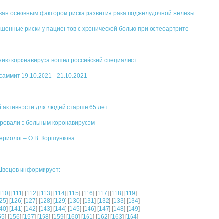
ван основным фактором риска развития рака поджелудочной железы
ышенные риски у пациентов с хронической болью при остеоартрите
ению коронавируса вошел российский специалист
саммит 19.10.2021 - 21.10.2021
 активности для людей старше 65 лет
тировали с больным коронавирусом
ериолог – О.В. Коршункова.
Швецов информирует:
110
] [
111
] [
112
] [
113
] [
114
] [
115
] [
116
] [
117
] [
118
] [
119
]
25
] [
126
] [
127
] [
128
] [
129
] [
130
] [
131
] [
132
] [
133
] [
134
]
40
] [
141
] [
142
] [
143
] [
144
] [
145
] [
146
] [
147
] [
148
] [
149
]
55
] [
156
] [
157
] [
158
] [
159
] [
160
] [
161
] [
162
] [
163
] [
164
]