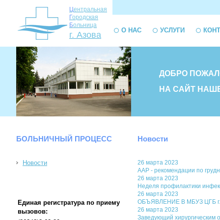
Ц
ентральная
Г
ородская
Б
ольница
О НАС
УСЛУГИ
КОН
г. Азова
ДОБРО ПОЖАЛ
НА САЙТ НАШ
БОЛЬНИЧНЫЙ ПРОЦЕСС
Новости
Новости
26 марта 2023
AAP - рекомендации по груд
26 марта 2023
Неделя профилактики инфекц
26 марта 2023
ОБЪЯВЛЕНИЕ В МБУЗ ЦГБ г. 
Единая регистратура по приему
26 марта 2023
вызовов:
Заведующий хирургическим о