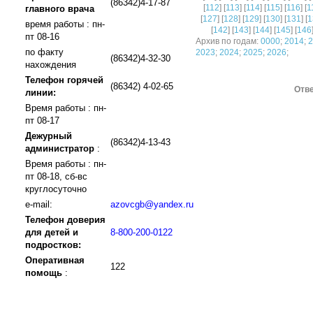
(86342)4-17-87
[
112
] [
113
] [
114
] [
115
] [
116
] [
1
главного врача
[
127
] [
128
] [
129
] [
130
] [
131
] [
1
время работы : пн-
[
142
] [
143
] [
144
] [
145
] [
146
пт 08-16
Архив по годам:
0000
;
2014
;
2
по факту
2023
;
2024
;
2025
;
2026
;
(86342)4-32-30
нахождения
Телефон горячей
(86342) 4-02-65
Отве
линии:
Время работы : пн-
пт 08-17
Дежурный
(86342)4-13-43
администратор
:
Время работы : пн-
пт 08-18, сб-вс
круглосуточно
e-mail:
azovcgb@yandex.ru
Телефон доверия
для детей и
8-800-200-0122
подростков:
Оперативная
122
помощь
: