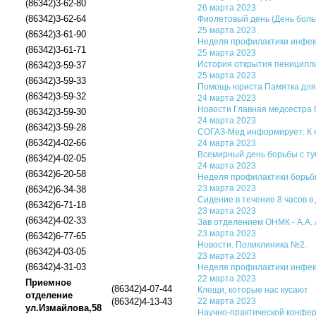
(86342)3-62-80
26 марта 2023
(86342)3-62-64
Фиолетовый день (День боль
25 марта 2023
(86342)3-61-90
Неделя профилактики инфекц
(86342)3-61-71
25 марта 2023
История открытия пеницилл
(86342)3-59-37
25 марта 2023
(86342)3-59-33
Помощь юриста Памятка для
(86342)3-59-32
24 марта 2023
Новости Главная медсестра ГА
(86342)3-59-30
24 марта 2023
(86342)3-59-28
СОГАЗ-Мед информирует: К 
(86342)4-02-66
24 марта 2023
Всемирный день борьбы с туб
(86342)4-02-05
24 марта 2023
(86342)6-20-58
Неделя профилактики борьб
23 марта 2023
(86342)6-34-38
Сидение в течение 8 часов 
(86342)6-71-18
23 марта 2023
(86342)4-02-33
Зав отделением ОНМК - А.А.
23 марта 2023
(86342)6-77-65
Новости. Поликлиника №2.
(86342)4-03-05
23 марта 2023
(86342)4-31-03
Неделя профилактики инфекц
22 марта 2023
Приемное
(86342)4-07-44
Клещи, которые нас кусают
отделение
(86342)4-13-43
22 марта 2023
ул.Измайлова,58
Научно-практической конфере