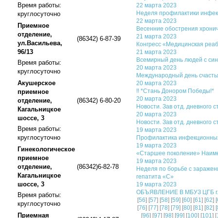
Время работы:
22 марта 2023
Неделя профилактики инфекц
круглосуточно
22 марта 2023
Приемное
Весенние обострения хронич
отделение,
21 марта 2023
(86342) 6-87-39
ул.Васильева,
Конгресс «Медицинская реаб
96/13
21 марта 2023
Всемирный день людей с си
Время работы:
20 марта 2023
круглосуточно
Международный день счаст
Акушерское
20 марта 2023
‼ *Стань Донором Победы!*
приемное
20 марта 2023
отделение,
(86342) 6-80-20
Новости. Зав отд. дневного 
Кагальницкое
20 марта 2023
шоссе, 3
Новости. Зав отд. дневного 
Время работы:
19 марта 2023
круглосуточно
Профилактика инфекционных
19 марта 2023
Гинекологическое
«Старшее поколение» Наиме
приемное
19 марта 2023
отделение,
(86342)6-82-78
Неделя по борьбе с заражен
Кагальницкое
гепатита «С»
шоссе, 3
19 марта 2023
ОБЪЯВЛЕНИЕ В МБУЗ ЦГБ г. 
Время работы:
[
56
] [
57
] [
58
] [
59
] [
60
] [
61
] [
62
] [
круглосуточно
[
76
] [
77
] [
78
] [
79
] [
80
] [
81
] [
82
] [
Приемная
[
96
] [
97
] [
98
] [
99
] [
100
] [
101
] [