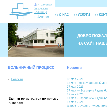
Ц
ентральная
Г
ородская
Б
ольница
О НАС
УСЛУГИ
КОН
г. Азова
ДОБРО ПОЖАЛ
НА САЙТ НАШ
БОЛЬНИЧНЫЙ ПРОЦЕСС
Новости
Новости
18 мая 2026
18 мая - Международный ден
17 мая 2026
17 мая — Всемирный день б
17 мая 2026
17 мая - Европейский день 
Единая регистратура по приему
17 мая 2026
вызовов:
В 2026 году День пульмоноло