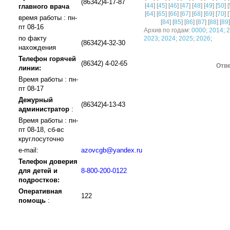
(86342)4-17-87
[
44
] [
45
] [
46
] [
47
] [
48
] [
49
] [
50
] [
главного врача
[
64
] [
65
] [
66
] [
67
] [
68
] [
69
] [
70
] [
время работы : пн-
[
84
] [
85
] [
86
] [
87
] [
88
] [
89
]
пт 08-16
Архив по годам:
0000
;
2014
;
2
по факту
2023
;
2024
;
2025
;
2026
;
(86342)4-32-30
нахождения
Телефон горячей
(86342) 4-02-65
Отве
линии:
Время работы : пн-
пт 08-17
Дежурный
(86342)4-13-43
администратор
:
Время работы : пн-
пт 08-18, сб-вс
круглосуточно
e-mail:
azovcgb@yandex.ru
Телефон доверия
для детей и
8-800-200-0122
подростков:
Оперативная
122
помощь
: