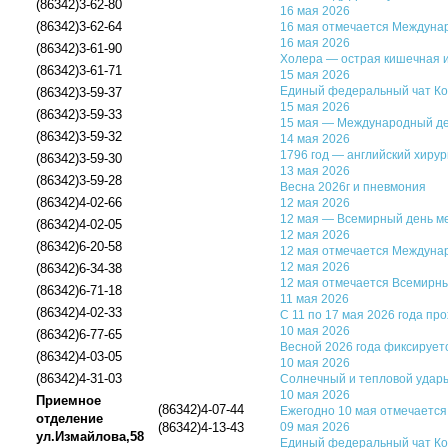
(86342)3-62-80
16 мая 2026
(86342)3-62-64
16 мая отмечается Междуна
16 мая 2026
(86342)3-61-90
Холера — острая кишечная 
(86342)3-61-71
15 мая 2026
Единый федеральный чат Ком
(86342)3-59-37
15 мая 2026
(86342)3-59-33
15 мая — Международный де
(86342)3-59-32
14 мая 2026
1796 год — английский хиру
(86342)3-59-30
13 мая 2026
(86342)3-59-28
Весна 2026г и пневмония
(86342)4-02-66
12 мая 2026
12 мая — Всемирный день ме
(86342)4-02-05
12 мая 2026
(86342)6-20-58
12 мая отмечается Междуна
12 мая 2026
(86342)6-34-38
12 мая отмечается Всемирн
(86342)6-71-18
11 мая 2026
(86342)4-02-33
С 11 по 17 мая 2026 года п
10 мая 2026
(86342)6-77-65
Весной 2026 года фиксирует
(86342)4-03-05
10 мая 2026
(86342)4-31-03
Солнечный и тепловой удар
10 мая 2026
Приемное
(86342)4-07-44
Ежегодно 10 мая отмечается
отделение
(86342)4-13-43
09 мая 2026
ул.Измайлова,58
Единый федеральный чат Ком