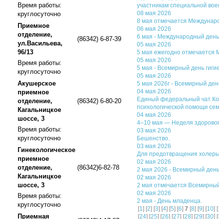
Время работы:
участникам специальной вое
08 мая 2026
круглосуточно
8 мая отмечается Междунаро
Приемное
06 мая 2026
отделение,
6 мая - Международный день
(86342) 6-87-39
ул.Васильева,
05 мая 2026
96/13
5 мая ежегодно отмечается 
05 мая 2026
Время работы:
5 мая - Всемирный день гиги
круглосуточно
05 мая 2026
Акушерское
5 мая 2026г - Всемирный ден
04 мая 2026
приемное
Единый федеральный чат Ком
отделение,
(86342) 6-80-20
психологической помощи сем
Кагальницкое
04 мая 2026
шоссе, 3
4–10 мая — Неделя здоровог
Время работы:
03 мая 2026
круглосуточно
Бешенство.
03 мая 2026
Гинекологическое
Для предотвращения холер
приемное
02 мая 2026
отделение,
(86342)6-82-78
2 мая 2026 - Всемирный ден
Кагальницкое
02 мая 2026
шоссе, 3
2 мая отмечается Всемирный
02 мая 2026
Время работы:
2 мая - День младенца.
круглосуточно
[
1
] [
2
] [
3
] [
4
] [
5
] [
6
]
7
[
8
] [
9
] [
10
] [
Приемная
[
24
] [
25
] [
26
] [
27
] [
28
] [
29
] [
30
] [