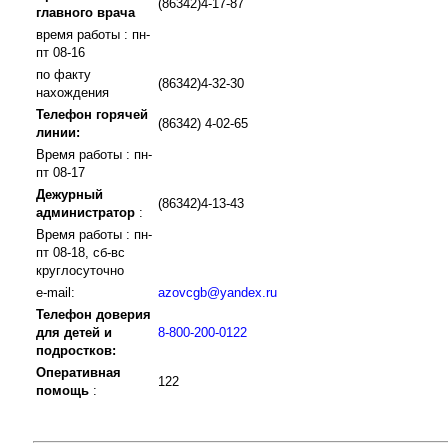
(86342)4-17-87
главного врача
время работы : пн-
пт 08-16
по факту
(86342)4-32-30
нахождения
Телефон горячей
(86342) 4-02-65
линии:
Время работы : пн-
пт 08-17
Дежурный
(86342)4-13-43
администратор
:
Время работы : пн-
пт 08-18, сб-вс
круглосуточно
e-mail:
azovcgb@yandex.ru
Телефон доверия
для детей и
8-800-200-0122
подростков:
Оперативная
122
помощь
: