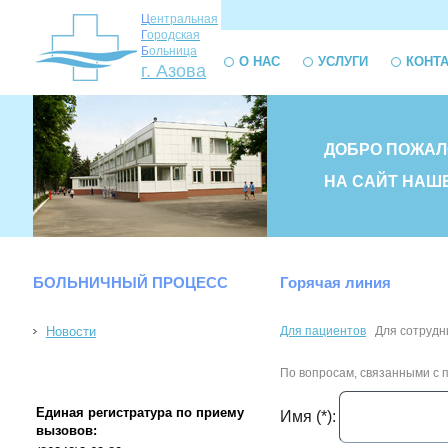
Ц
ентральная
Г
ородская
Б
ольница
О НАС
УСЛУГИ
КОНТ
г. Азова
ДОБРО ПОЖАЛ
НА САЙТ НАШ
БОЛЬНИЧНЫЙ ПРОЦЕСС
Горячая линия
Новости
Для пациентов
Для сотрудн
По вопросам, связанными с 
Единая регистратура по приему
Имя (*):
вызовов: