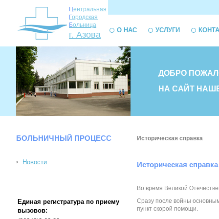
Ц
ентральная
Г
ородская
Б
ольница
О НАС
УСЛУГИ
КОНТ
г. Азова
ДОБРО ПОЖАЛ
НА САЙТ НАШ
БОЛЬНИЧНЫЙ ПРОЦЕСС
Историческая справка
Новости
Историческая справка
Во время Великой Отечествен
Сразу после войны основным 
Единая регистратура по приему
пункт скорой помощи.
вызовов: