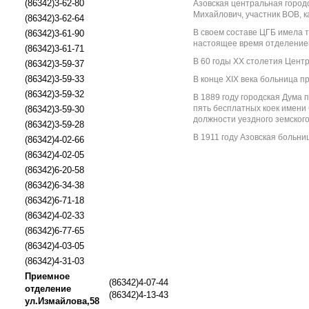
(86342)3-62-80
Азовская центральная городс
Михай­лович, участник ВОВ, 
(86342)3-62-64
В своем составе ЦГБ имела т
(86342)3-61-90
настоя­щее время отделение
(86342)3-61-71
В 60 годы XX столетия Цент
(86342)3-59-37
(86342)3-59-33
В конце XIX века больница п
(86342)3-59-32
В 1889 году городская Дума 
пять бесплатных коек имени 
(86342)3-59-30
должности уездного земского
(86342)3-59-28
В 1911 году Азовская больниц
(86342)4-02-66
(86342)4-02-05
(86342)6-20-58
(86342)6-34-38
(86342)6-71-18
(86342)4-02-33
(86342)6-77-65
(86342)4-03-05
(86342)4-31-03
Приемное
(86342)4-07-44
отделение
(86342)4-13-43
ул.Измайлова,58