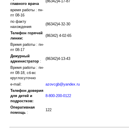
(86342)4-17-87
главного врача
время работы : пн-
пт 08-16
по факту
(86342)4-32-30
нахождения
Телефон горячей
(86342) 4-02-65
линии:
Время работы : пн-
пт 08-17
Дежурный
(86342)4-13-43
администратор
:
Время работы : пн-
пт 08-18, сб-вс
круглосуточно
e-mail:
azovcgb@yandex.ru
Телефон доверия
для детей и
8-800-200-0122
подростков:
Оперативная
122
помощь
: