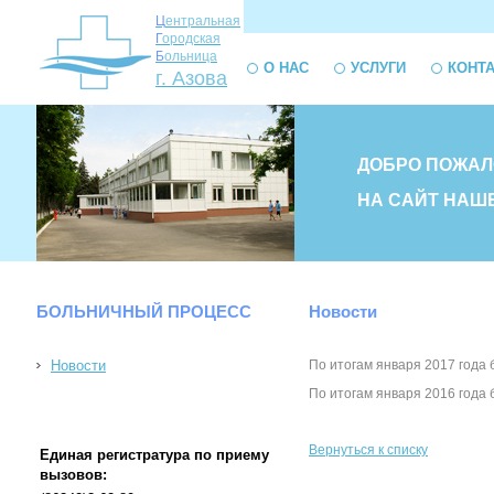
Ц
ентральная
Г
ородская
Б
ольница
О НАС
УСЛУГИ
КОНТ
г. Азова
ДОБРО ПОЖАЛ
НА САЙТ НАШ
БОЛЬНИЧНЫЙ ПРОЦЕСС
Новости
Новости
По итогам января 2017 года 
По итогам января 2016 года 
Вернуться к списку
Единая регистратура по приему
вызовов: