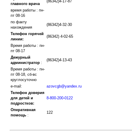
(86342)4-17-87
главного врача
время работы : пн-
пт 08-16
по факту
(86342)4-32-30
нахождения
Телефон горячей
(86342) 4-02-65
линии:
Время работы : пн-
пт 08-17
Дежурный
(86342)4-13-43
администратор
:
Время работы : пн-
пт 08-18, сб-вс
круглосуточно
e-mail:
azovcgb@yandex.ru
Телефон доверия
для детей и
8-800-200-0122
подростков:
Оперативная
122
помощь
: