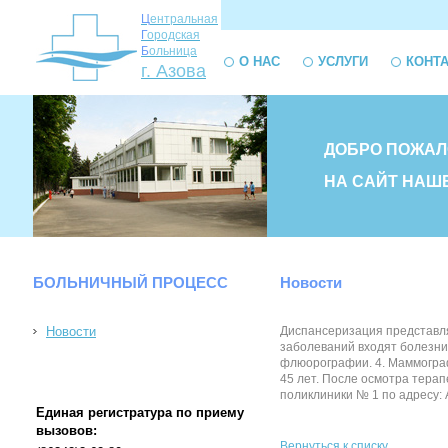
Ц
ентральная
Г
ородская
Б
ольница
О НАС
УСЛУГИ
КОНТ
г. Азова
ДОБРО ПОЖАЛ
НА САЙТ НАШ
БОЛЬНИЧНЫЙ ПРОЦЕСС
Новости
Новости
Диспансеризация представля
заболеваний входят болезни 
флюорографии. 4. Маммограф
45 лет. После осмотра терап
поликлиники № 1 по адресу: А
Единая регистратура по приему
вызовов:
Вернуться к списку