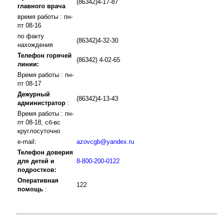
(86342)4-17-87
главного врача
время работы : пн-
пт 08-16
по факту
(86342)4-32-30
нахождения
Телефон горячей
(86342) 4-02-65
линии:
Время работы : пн-
пт 08-17
Дежурный
(86342)4-13-43
администратор
:
Время работы : пн-
пт 08-18, сб-вс
круглосуточно
e-mail:
azovcgb@yandex.ru
Телефон доверия
для детей и
8-800-200-0122
подростков:
Оперативная
122
помощь
: