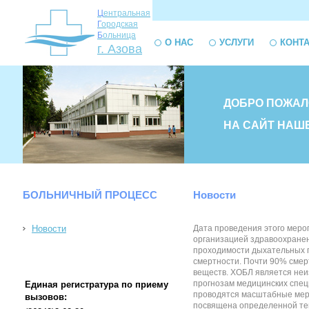
Ц
ентральная
Г
ородская
Б
ольница
О НАС
УСЛУГИ
КОНТ
г. Азова
ДОБРО ПОЖАЛ
НА САЙТ НАШ
БОЛЬНИЧНЫЙ ПРОЦЕСС
Новости
Новости
Дата проведения этого меро
организацией здравоохранен
проходимости дыхательных п
смертности. Почти 90% смер
веществ. ХОБЛ является неи
прогнозам медицинских спец
Единая регистратура по приему
проводятся масштабные меро
вызовов:
посвящена определенной теме