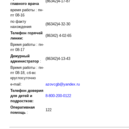
(86342)4-17-87
главного врача
время работы : пн-
пт 08-16
по факту
(86342)4-32-30
нахождения
Телефон горячей
(86342) 4-02-65
линии:
Время работы : пн-
пт 08-17
Дежурный
(86342)4-13-43
администратор
:
Время работы : пн-
пт 08-18, сб-вс
круглосуточно
e-mail:
azovcgb@yandex.ru
Телефон доверия
для детей и
8-800-200-0122
подростков:
Оперативная
122
помощь
: