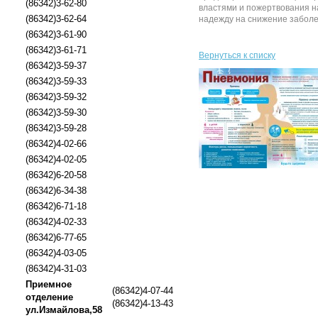
(86342)3-62-80
властями и пожертвования н
(86342)3-62-64
надежду на снижение заболев
(86342)3-61-90
(86342)3-61-71
Вернуться к списку
(86342)3-59-37
(86342)3-59-33
(86342)3-59-32
(86342)3-59-30
(86342)3-59-28
(86342)4-02-66
(86342)4-02-05
(86342)6-20-58
(86342)6-34-38
(86342)6-71-18
(86342)4-02-33
(86342)6-77-65
(86342)4-03-05
(86342)4-31-03
Приемное
(86342)4-07-44
отделение
(86342)4-13-43
ул.Измайлова,58