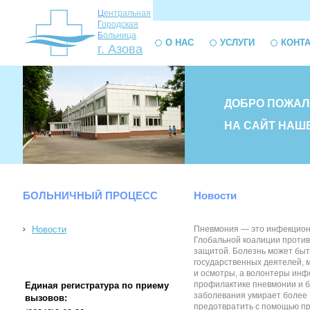
Ц
ентральная
Г
ородская
Б
ольница
О НАС
УСЛУГИ
КОНТ
г. Азова
ДОБРО ПОЖАЛ
НА САЙТ НАШ
БОЛЬНИЧНЫЙ ПРОЦЕСС
Новости
Новости
Пневмония — это инфекционн
Глобальной коалиции против
защитой. Болезнь может быт
государственных деятелей, 
и осмотры, а волонтеры инф
профилактике пневмонии и б
Единая регистратура по приему
заболевания умирает более 
вызовов:
предотвратить с помощью пр