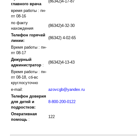
(86342)4-17-87
главного врача
время работы : пн-
пт 08-16
по факту
(86342)4-32-30
нахождения
Телефон горячей
(86342) 4-02-65
линии:
Время работы : пн-
пт 08-17
Дежурный
(86342)4-13-43
администратор
:
Время работы : пн-
пт 08-18, сб-вс
круглосуточно
e-mail:
azovcgb@yandex.ru
Телефон доверия
для детей и
8-800-200-0122
подростков:
Оперативная
122
помощь
: