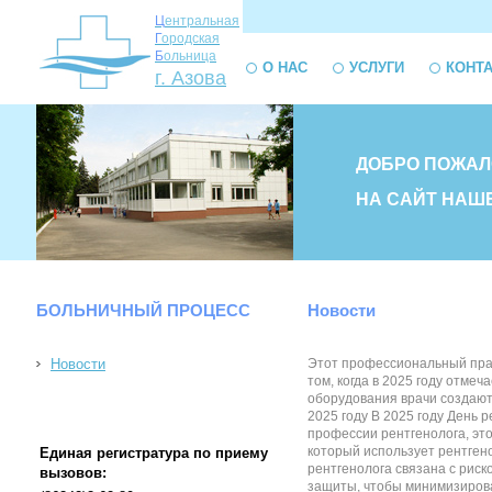
Ц
ентральная
Г
ородская
Б
ольница
О НАС
УСЛУГИ
КОНТ
г. Азова
ДОБРО ПОЖАЛ
НА САЙТ НАШ
БОЛЬНИЧНЫЙ ПРОЦЕСС
Новости
Новости
Этот профессиональный празд
том, когда в 2025 году отме
оборудования врачи создают 
2025 году В 2025 году День 
профессии рентгенолога, это
который использует рентгено
Единая регистратура по приему
рентгенолога связана с риск
вызовов:
защиты, чтобы минимизироват