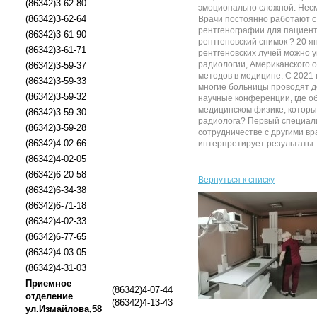
(86342)3-62-80
эмоционально сложной. Несм
(86342)3-62-64
Врачи постоянно работают с
рентгенографии для пациент
(86342)3-61-90
рентгеновский снимок ? 20 
(86342)3-61-71
рентгеновских лучей можно у
радиологии, Американского 
(86342)3-59-37
методов в медицине. С 2021
(86342)3-59-33
многие больницы проводят д
(86342)3-59-32
научные конференции, где об
медицинском физике, которы
(86342)3-59-30
радиолога? Первый специали
(86342)3-59-28
сотрудничестве с другими в
(86342)4-02-66
интерпретирует результаты. 
(86342)4-02-05
(86342)6-20-58
Вернуться к списку
(86342)6-34-38
(86342)6-71-18
(86342)4-02-33
(86342)6-77-65
(86342)4-03-05
(86342)4-31-03
Приемное
(86342)4-07-44
отделение
(86342)4-13-43
ул.Измайлова,58