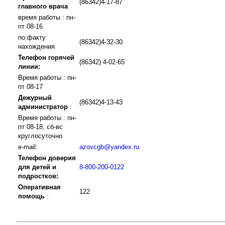
(86342)4-17-87
главного врача
время работы : пн-
пт 08-16
по факту
(86342)4-32-30
нахождения
Телефон горячей
(86342) 4-02-65
линии:
Время работы : пн-
пт 08-17
Дежурный
(86342)4-13-43
администратор
:
Время работы : пн-
пт 08-18, сб-вс
круглосуточно
e-mail:
azovcgb@yandex.ru
Телефон доверия
для детей и
8-800-200-0122
подростков:
Оперативная
122
помощь
: