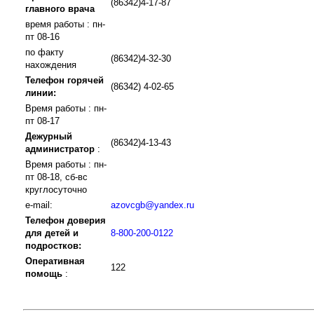
(86342)4-17-87
главного врача
время работы : пн-
пт 08-16
по факту
(86342)4-32-30
нахождения
Телефон горячей
(86342) 4-02-65
линии:
Время работы : пн-
пт 08-17
Дежурный
(86342)4-13-43
администратор
:
Время работы : пн-
пт 08-18, сб-вс
круглосуточно
e-mail:
azovcgb@yandex.ru
Телефон доверия
для детей и
8-800-200-0122
подростков:
Оперативная
122
помощь
: