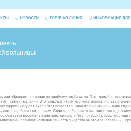
АКТЫ
НОВОСТИ
ГОРЯЧАЯ ЛИНИЯ
ИНФОРМАЦИЯ ДЛЯ
ОВАТЬ
ЕЙ БОЛЬНИЦЫ!
весь мир обращает внимание на проблему альбинизма. Этот день был провозг
твует пигмент меланин. Это приводит к тому, что кожа, волосы и глаза стано
анах Африки к югу от Сахары этот показатель значительно выше — один случ
блюдаются проблемы со зрением. Люди с альбинизмом сталкиваются с дискри
 пор считается проклятием или признаком зла. Это приводит к тому, что лю
инизмом и повышать осведомлённость общества об этом заболевании. Гораздо 