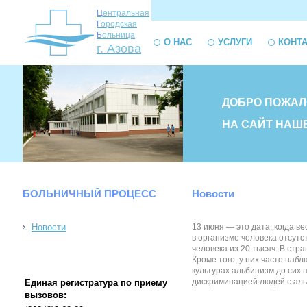
Ц
ентральная
Г
ородская
Б
ольница
О НАС
УСЛУГИ
КОНТ
г. Азова
ДОБРО ПОЖАЛ
НА САЙТ НАШ
БОЛЬНИЧНЫЙ ПРОЦЕСС
Новости
Новости
13 июня — это дата, когда 
в организме человека отсутс
человека из 20 тысяч. В стр
Кроме того, у них часто на
культурах альбинизм до сих
дискриминацией людей с альб
Единая регистратура по приему
вызовов: