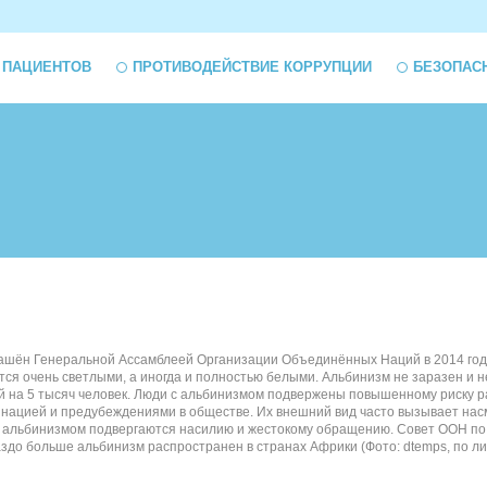
 ПАЦИЕНТОВ
ПРОТИВОДЕЙСТВИЕ КОРРУПЦИИ
БЕЗОПАС
лашён Генеральной Ассамблеей Организации Объединённых Наций в 2014 году 
вятся очень светлыми, а иногда и полностью белыми. Альбинизм не заразен и
ай на 5 тысяч человек. Люди с альбинизмом подвержены повышенному риску р
минацией и предубеждениями в обществе. Их внешний вид часто вызывает нас
ди с альбинизмом подвергаются насилию и жестокому обращению. Совет ООН п
больше альбинизм распространен в странах Африки (Фото: dtemps, по лицензи