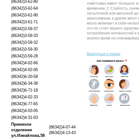
(86342)3-62-80
симптомах имеет большое зна
(86342)3-62-64
временем. 2. Слабость, оне
затылочной или височной дол
(86342)3-61-90
агрессивным, а другие могут
(86342)3-61-71
мозга включает в себя неско
это не стоит вашего здоровь
(86342)3-59-37
потребление копчёностей и к
(86342)3-59-33
анализ крови на онкомаркеры.
(86342)3-59-32
(86342)3-59-30
Вернуться к списку
(86342)3-59-28
(86342)4-02-66
(86342)4-02-05
(86342)6-20-58
(86342)6-34-38
(86342)6-71-18
(86342)4-02-33
(86342)6-77-65
(86342)4-03-05
(86342)4-31-03
Приемное
(86342)4-07-44
отделение
(86342)4-13-43
ул.Измайлова,58