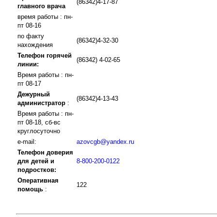
(86342)4-17-87
главного врача
время работы : пн-
пт 08-16
по факту
(86342)4-32-30
нахождения
Телефон горячей
(86342) 4-02-65
линии:
Время работы : пн-
пт 08-17
Дежурный
(86342)4-13-43
администратор
:
Время работы : пн-
пт 08-18, сб-вс
круглосуточно
e-mail:
azovcgb@yandex.ru
Телефон доверия
для детей и
8-800-200-0122
подростков:
Оперативная
122
помощь
: