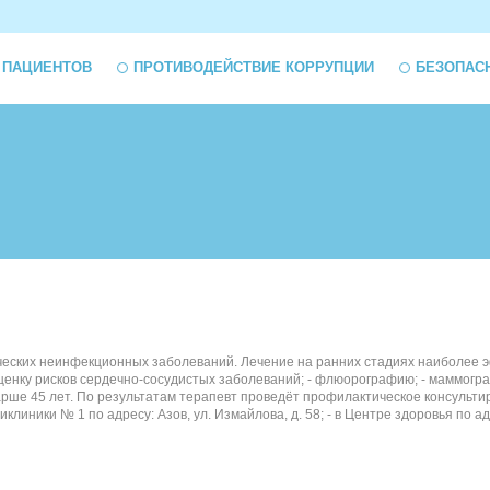
 ПАЦИЕНТОВ
ПРОТИВОДЕЙСТВИЕ КОРРУПЦИИ
БЕЗОПАС
еских неинфекционных заболеваний. Лечение на ранних стадиях наиболее эф
оценку рисков сердечно-сосудистых заболеваний; - флюорографию; - маммогра
старше 45 лет. По результатам терапевт проведёт профилактическое консуль
иклиники № 1 по адресу: Азов, ул. Измайлова, д. 58; - в Центре здоровья по а