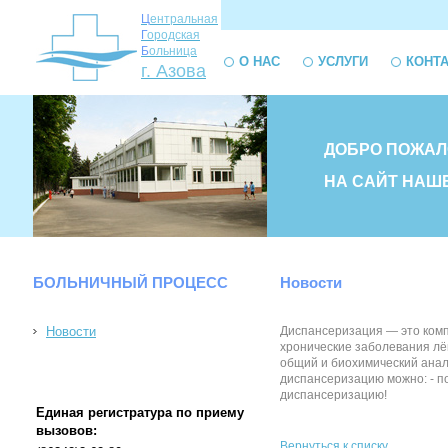
Ц
ентральная
Г
ородская
Б
ольница
О НАС
УСЛУГИ
КОНТ
г. Азова
ДОБРО ПОЖАЛ
НА САЙТ НАШ
БОЛЬНИЧНЫЙ ПРОЦЕСС
Новости
Новости
Диспансеризация — это комп
хронические заболевания лёг
общий и биохимический анал
диспансеризацию можно: - по 
диспансеризацию!
Единая регистратура по приему
вызовов:
Вернуться к списку