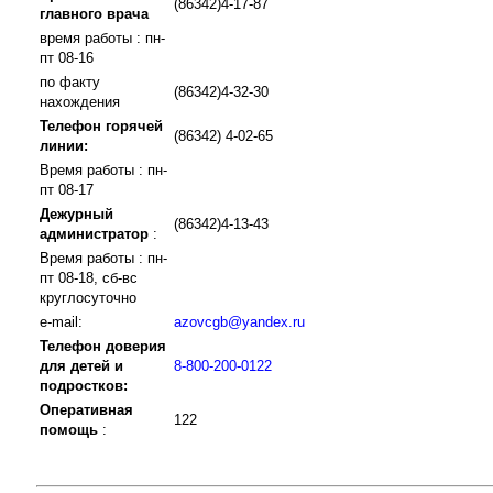
(86342)4-17-87
главного врача
время работы : пн-
пт 08-16
по факту
(86342)4-32-30
нахождения
Телефон горячей
(86342) 4-02-65
линии:
Время работы : пн-
пт 08-17
Дежурный
(86342)4-13-43
администратор
:
Время работы : пн-
пт 08-18, сб-вс
круглосуточно
e-mail:
azovcgb@yandex.ru
Телефон доверия
для детей и
8-800-200-0122
подростков:
Оперативная
122
помощь
: