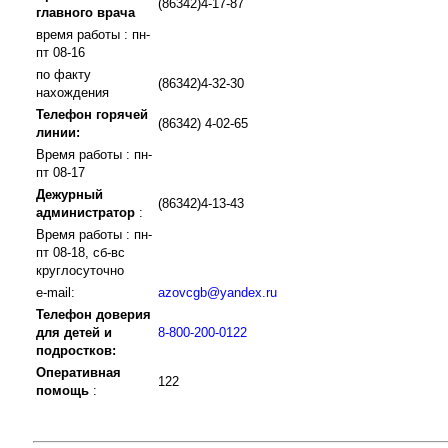
(86342)4-17-87
главного врача
время работы : пн-
пт 08-16
по факту
(86342)4-32-30
нахождения
Телефон горячей
(86342) 4-02-65
линии:
Время работы : пн-
пт 08-17
Дежурный
(86342)4-13-43
администратор
:
Время работы : пн-
пт 08-18, сб-вс
круглосуточно
e-mail:
azovcgb@yandex.ru
Телефон доверия
для детей и
8-800-200-0122
подростков:
Оперативная
122
помощь
: