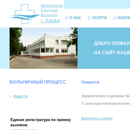
Ц
ентральная
Г
ородская
Б
ольница
О НАС
УСЛУГИ
КОНТ
г. Азова
ДОБРО ПОЖАЛ
НА САЙТ НАШ
БОЛЬНИЧНЫЙ ПРОЦЕСС
Новости
Новости
Хирургическое отделение №2
У санитарки бактериологиче
Вернуться к списку
Единая регистратура по приему
вызовов: