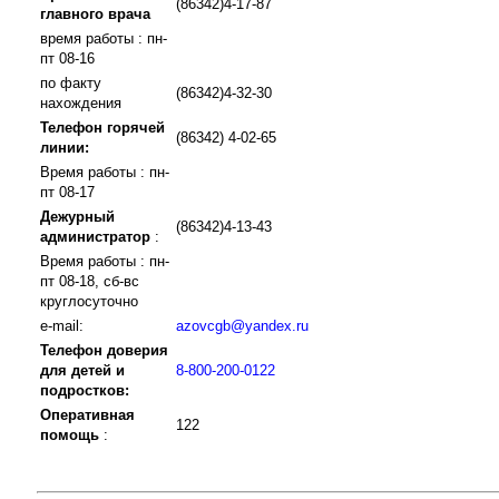
(86342)4-17-87
главного врача
время работы : пн-
пт 08-16
по факту
(86342)4-32-30
нахождения
Телефон горячей
(86342) 4-02-65
линии:
Время работы : пн-
пт 08-17
Дежурный
(86342)4-13-43
администратор
:
Время работы : пн-
пт 08-18, сб-вс
круглосуточно
e-mail:
azovcgb@yandex.ru
Телефон доверия
для детей и
8-800-200-0122
подростков:
Оперативная
122
помощь
: