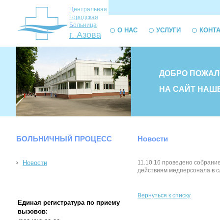
Ц
ентральная
Г
ородская
Б
ольница
О НАС
УСЛУГИ
КОНТ
г. Азова
ДОБРО ПОЖАЛ
НА САЙТ НАШ
БОЛЬНИЧНЫЙ ПРОЦЕСС
Новости
Новости
11.10.16 проведено собрание
действиям медперсонала в с
Вернуться к списку
Единая регистратура по приему
вызовов: